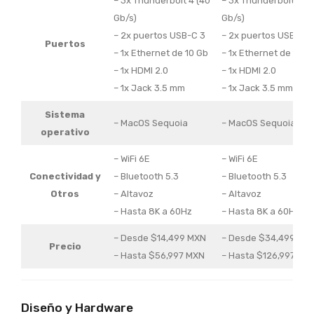
– 3x Thunderbolt 4 (40
– 3x Thunderbolt 5 (1
Gb/s)
Gb/s)
– 2x puertos USB-C 3
– 2x puertos USB-C 3
Puertos
– 1x Ethernet de 10 Gb
– 1x Ethernet de 10 G
– 1x HDMI 2.0
– 1x HDMI 2.0
– 1x Jack 3.5 mm
– 1x Jack 3.5 mm
Sistema
– MacOS Sequoia
– MacOS Sequoia
operativo
– WiFi 6E
– WiFi 6E
Conectividad y
– Bluetooth 5.3
– Bluetooth 5.3
Otros
– Altavoz
– Altavoz
– Hasta 8K a 60Hz
– Hasta 8K a 60Hz
– Desde $14,499 MXN
– Desde $34,499 MX
Precio
– Hasta $56,997 MXN
– Hasta $126,997 MX
Diseño y Hardware