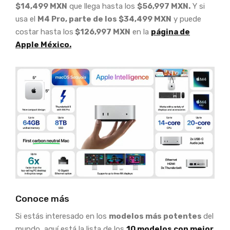
$14,499 MXN
que llega hasta los
$56,997 MXN.
Y si
usa el
M4 Pro, parte de los $34,499 MXN
y puede
costar hasta los
$126,997 MXN
en la
página de
Apple México.
Conoce más
Si estás interesado en los
modelos más potentes
del
mundo, aquí está la lista de los
10 modelos con mejor