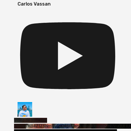
Carlos Vassan
Vídeo de YouTube
VVVWTXB4Z1Z5NmVvTUQ4SHJaYTY4SzJ3LmQ0NUVuQUFlU