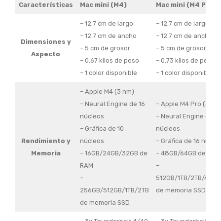
Características
Mac mini (M4)
Mac mini (M4 Pro)
– 12.7 cm de largo
– 12.7 cm de largo
– 12.7 cm de ancho
– 12.7 cm de ancho
Dimensiones y
– 5 cm de grosor
– 5 cm de grosor
Aspecto
– 0.67 kilos de peso
– 0.73 kilos de peso
– 1 color disponible
– 1 color disponible
– Apple M4 (3 nm)
– Neural Engine de 16
– Apple M4 Pro (3 nm
núcleos
– Neural Engine de 16
– Gráfica de 10
núcleos
Rendimiento y
núcleos
– Gráfica de 16 núcle
Memoria
– 16GB/24GB/32GB de
– 48GB/64GB de RAM
RAM
–
–
512GB/1TB/2TB/4TB/
256GB/512GB/1TB/2TB
de memoria SSD
de memoria SSD