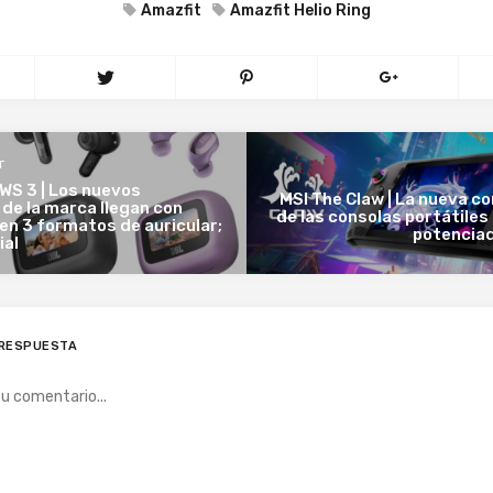
Amazfit
Amazfit Helio Ring
T
WS 3 | Los nuevos
MSI The Claw | La nueva c
de la marca llegan con
de las consolas portátile
 en 3 formatos de auricular;
potenciad
ial
 RESPUESTA