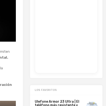
ermiten
tal.
la
ración
LOS FAVORITOS
Ulefone Armor 23 Ultra | El
teléfono más resistente y