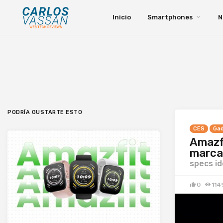
Inicio
Smartphones
N
PODRÍA GUSTARTE ESTO
CES
Ga
Amazfi
marca
specs id
0
114