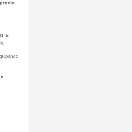
 precio
5G
de
k.
equipando
de