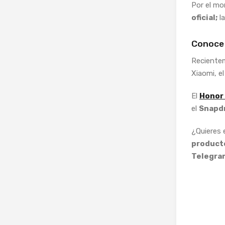
Por el mo
oficial;
la
Conoce
Recientem
Xiaomi, e
El
Honor
el
Snapdr
¿Quieres
producto
Telegra