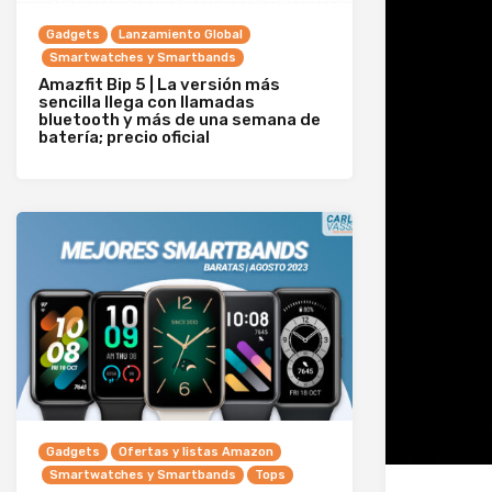
Gadgets
Lanzamiento Global
Smartwatches y Smartbands
Amazfit Bip 5 | La versión más
sencilla llega con llamadas
bluetooth y más de una semana de
batería; precio oficial
Gadgets
Ofertas y listas Amazon
Smartwatches y Smartbands
Tops