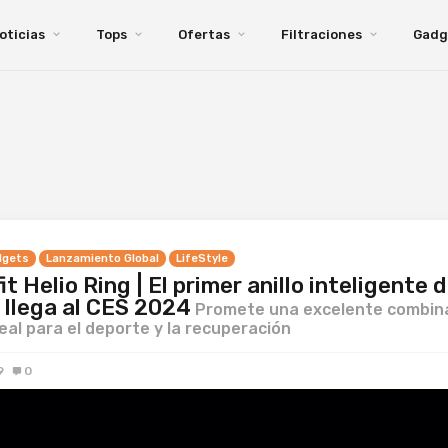
oticias
Tops
Ofertas
Filtraciones
Gadg
dgets
Lanzamiento Global
LifeStyle
t Helio Ring | El primer anillo inteligente d
 llega al CES 2024
Promete una excelente combin
eal para el deporte y la recuperación
9
0