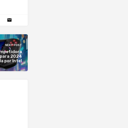
NEXT POST
ompetidora
s para 2024
a por Intel