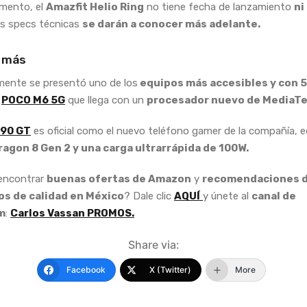
mento, el
Amazfit Helio Ring
no tiene fecha de lanzamiento
ni
s specs técnicas
se darán a conocer más adelante.
 más
ente se presentó uno de los
equipos más accesibles y con 
l
POCO M6 5G
que llega con un
procesador nuevo de MediaTe
 90 GT
es oficial como el nuevo teléfono gamer de la compañía, 
agon 8 Gen 2 y una carga ultrarrápida de 100W.
 encontrar
buenas ofertas de Amazon
y
recomendaciones 
s de calidad en México
? Dale clic
AQUÍ
y únete al
canal de
m
:
Carlos Vassan PROMOS.
Share via:
Facebook
X (Twitter)
More