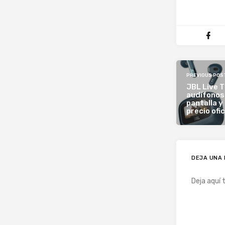
PREVIOUS POS
JBL Live T
audífonos 
pantalla y
precio ofic
DEJA UNA