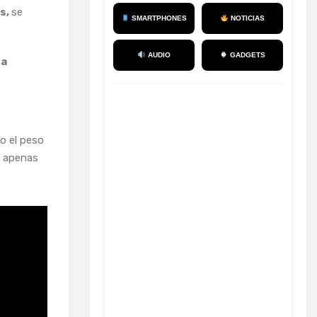
s,
se
SMARTPHONES
NOTICIAS
AUDIO
GADGETS
ta
o el peso
e apenas