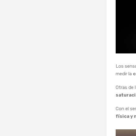
Los sens
medir la
c
Otras de 
saturaci
Con el se
física y