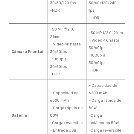
30/60/120 fps
30/60/120/240
–HDR
fps
– HDR
–50 MP f/2.0,
–50 MP f/2.0, 21nm
21mm
– Video 4K hasta
– Video 4K hasta
30/60fps
Cámara Frontal
30/60fps
–1080p a
–1080p a
30/60fps
30/60fps
–HDR
–HDR
– Capacidad de
– Capacidad de
6200 mAh
6000 mAh
– Carga rápida de
– Carga rápida de
80W
Batería
80W
–Carga
–Carga reversible
inalámbrica 50W
– Entrada USB
–Carga reversible