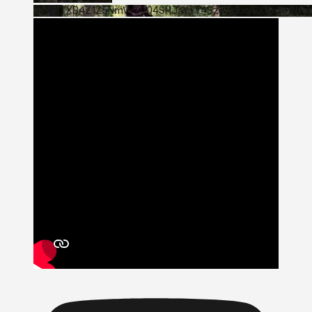
VVVWTXB4Z1Z5NmVvTUQ4SHJaYTY4SzJ3LkxyRXNwNHNfa