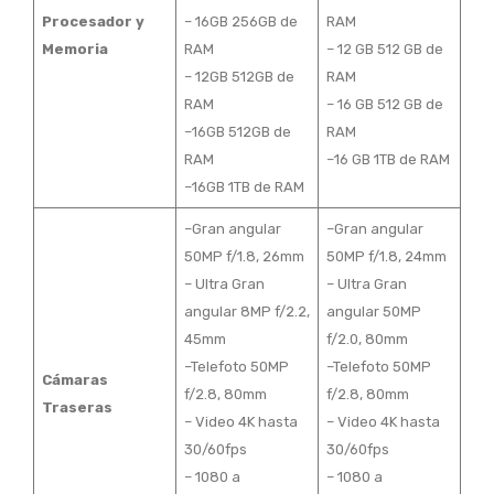
Procesador y
– 16GB 256GB de
RAM
Memoria
RAM
– 12 GB 512 GB de
– 12GB 512GB de
RAM
RAM
– 16 GB 512 GB de
–16GB 512GB de
RAM
RAM
–16 GB 1TB de RAM
–16GB 1TB de RAM
–Gran angular
–Gran angular
50MP f/1.8, 26mm
50MP f/1.8, 24mm
– Ultra Gran
– Ultra Gran
angular 8MP f/2.2,
angular 50MP
45mm
f/2.0, 80mm
–Telefoto 50MP
–Telefoto 50MP
Cámaras
f/2.8, 80mm
f/2.8, 80mm
Traseras
– Video 4K hasta
– Video 4K hasta
30/60fps
30/60fps
– 1080 a
– 1080 a