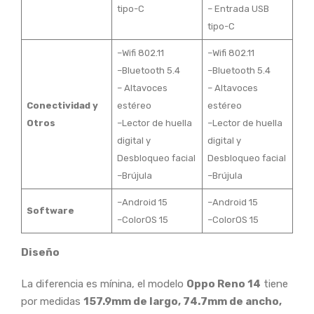
tipo-C
– Entrada USB
tipo-C
–Wifi 802.11
–Wifi 802.11
–Bluetooth 5.4
–Bluetooth 5.4
– Altavoces
– Altavoces
Conectividad y
estéreo
estéreo
Otros
–Lector de huella
–Lector de huella
digital y
digital y
Desbloqueo facial
Desbloqueo facial
–Brújula
–Brújula
–Android 15
–Android 15
Software
–ColorOS 15
–ColorOS 15
Diseño
La diferencia es mínina, el modelo
Oppo Reno 14
tiene
por medidas
157.9mm de largo, 74.7mm de ancho,