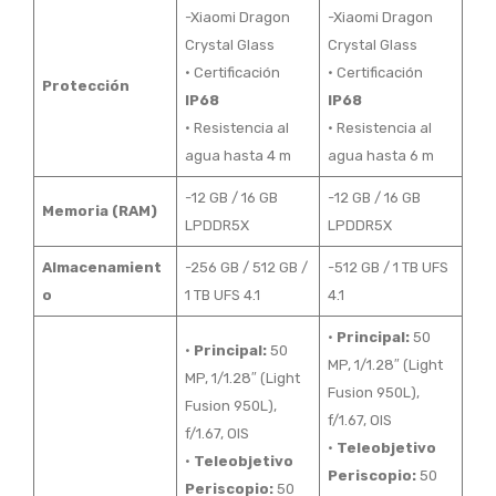
-Xiaomi Dragon
-Xiaomi Dragon
Crystal Glass
Crystal Glass
• Certificación
• Certificación
Protección
IP68
IP68
• Resistencia al
• Resistencia al
agua hasta 4 m
agua hasta 6 m
-12 GB / 16 GB
-12 GB / 16 GB
Memoria (RAM)
LPDDR5X
LPDDR5X
Almacenamient
-256 GB / 512 GB /
-512 GB / 1 TB UFS
o
1 TB UFS 4.1
4.1
•
Principal:
50
•
Principal:
50
MP, 1/1.28″ (Light
MP, 1/1.28″ (Light
Fusion 950L),
Fusion 950L),
f/1.67, OIS
f/1.67, OIS
•
Teleobjetivo
•
Teleobjetivo
Periscopio:
50
Periscopio:
50