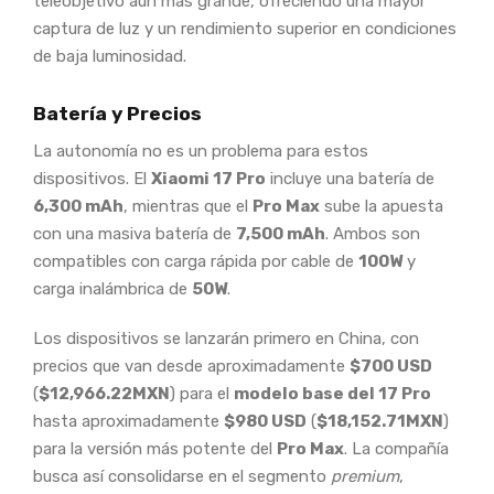
teleobjetivo aún más grande, ofreciendo una mayor
captura de luz y un rendimiento superior en condiciones
de baja luminosidad.
Batería y Precios
La autonomía no es un problema para estos
dispositivos. El
Xiaomi 17 Pro
incluye una batería de
6,300 mAh
, mientras que el
Pro Max
sube la apuesta
con una masiva batería de
7,500 mAh
. Ambos son
compatibles con carga rápida por cable de
100W
y
carga inalámbrica de
50W
.
Los dispositivos se lanzarán primero en China, con
precios que van desde aproximadamente
$700 USD
(
$12,966.22MXN
) para el
modelo base del 17 Pro
hasta aproximadamente
$980 USD
(
$18,152.71MXN
)
para la versión más potente del
Pro Max
. La compañía
busca así consolidarse en el segmento
premium
,