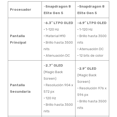
–
Snapdragon 8
-Snapdragon 8
Procesador
Elite Gen 5
Elite Gen 5
–
6.3″ LTPO OLED
-6.9″ LTPO OLED
• 1-120 Hz
• 1-120 Hz
Pantalla
• Material M10
• Brillo hasta 3500
Principal
• Brillo hasta 3500
nits
nits
• Atenuación DC
• Atenuación DC
• 12 bits de color
–
2.7″ OLED
–
2.9″ OLED
(Magic Back
(Magic Back
Screen)
Screen)
Pantalla
• Resolución 904 x
• Resolución 976 x
Secundaria
572 px
596 px
• 120 Hz
• Brillo hasta 3500
• Brillo hasta 3500
nits
nits