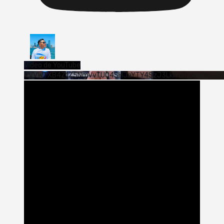
Vídeo de YouTube
VVVWTXB4Z1Z5NmVvTUQ4SHJaYTY4SzJ3LklYcnZxUjExS0s