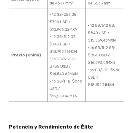
de 4637 mm²
de 5533 mm²
• 12 GB/256 GB:
$700 USD /
• 12 GB/512 GB:
$12,966.22MXN
$840 USD /
• 12 GB/512 GB:
$15,559.46MXN
$745 USD /
• 16 GB/512 GB:
$13,799.76MXN
Precio (China)
$885 USD /
• 16 GB/512 GB:
$16,393.01MXN
$785 USD /
• 16 GB/1 TB: $980
$14,540.69MXN
USD /
• 16 GB/1 TB: $840
$18,152.71MXN
USD /
$15,559.46MXN
Potencia y Rendimiento de Élite