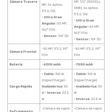
Cámara Trasera
MP, 1/2″ (ISOCELL
MP, 5x óptico,
GN8), 5x óptico,
f/3.0, OIS
f/2.6, OIS
•
Ultra Gran
•
Ultra Gran
Angular:
50 MP,
Angular:
50 MP,
102° FOV
102° FOV
•
Sensor:
ToF 3D
•
Sensor:
ToF 3D
-50 MP, f/2.2, 90°
-50 MP, f/2.2, 90°
Cámara Frontal
FOV
FOV
Batería
–
6300 mAh
–
7500 mAh
•
Cable:
100 W
•
Cable:
100 W
(HyperCharge) •
(HyperCharge)
Carga Rápida
Inalámbrica:
50
•
Inalámbrica:
50
W •
Inversa:
22.5
W
W
•
Inversa:
22.5 W
-Cámara de vapor
-Cámara de vapor
Enfriamiento