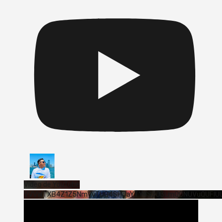
Vídeo de YouTube
VVVWTXB4Z1Z5NmVvTUQ4SHJaYTY4SzJ3LmQ0NUVuQUFlU