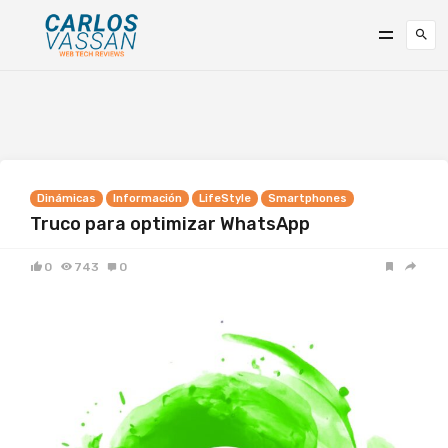
Dinámicas
Información
LifeStyle
Smartphones
Truco para optimizar WhatsApp
0
743
0