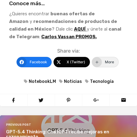
Conoce más…
¿Quieres encontrar
buenas ofertas de
Amazon
y
recomendaciones de productos de
calidad en México
? Dale clic
AQUÍ
y únete al
canal
de Telegram
:
Carlos Vassan PROMOS.
Share via:
Facebook
X (Twitter)
More
NotebookLM
Noticias
Tecnología
PREVIOUS POST
GPT-5.4 Thinking: ChatGPT recibe mejoras en
razonamiento.