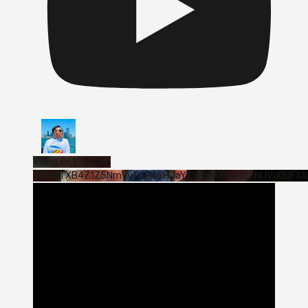
Vídeo de YouTube
VVVWTXB4Z1Z5NmVvTUQ4SHJaYTY4SzJ3LmQ0NUVuQUFlU