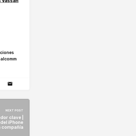
s Vassan
aciones
alcomm
NEXT POST
dor clave |
del iPhone
a compañía