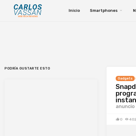
Inicio
Smartphones
N
PODRÍA GUSTARTE ESTO
Gadgets
Snapd
progra
instan
anuncio
0
40