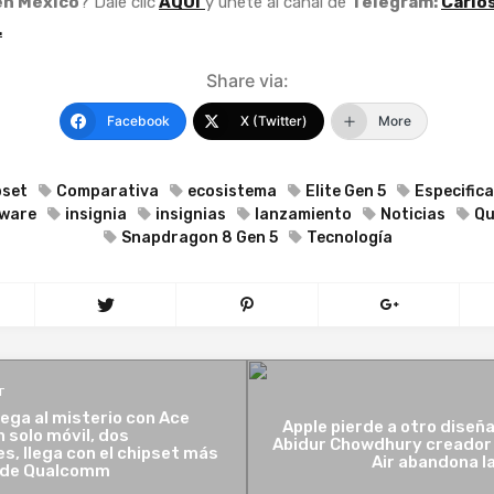
en México
? Dale clic
AQUÍ
y únete al canal de
Telegram:
Carlo
.
Share via:
Facebook
X (Twitter)
More
pset
Comparativa
ecosistema
Elite Gen 5
Especific
ware
insignia
insignias
lanzamiento
Noticias
Qu
Snapdragon 8 Gen 5
Tecnología
T
ega al misterio con Ace
Apple pierde a otro diseña
n solo móvil, dos
Abidur Chowdhury creador 
s, llega con el chipset más
Air abandona l
 de Qualcomm