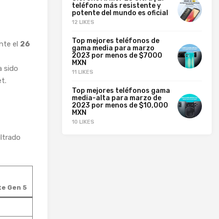
teléfono más resistente y
potente del mundo es oficial
12 LIKES
Top mejores teléfonos de
nte el
26
gama media para marzo
2023 por menos de $7000
MXN
a sido
11 LIKES
t.
Top mejores teléfonos gama
media-alta para marzo de
2023 por menos de $10,000
MXN
10 LIKES
ltrado
te Gen 5