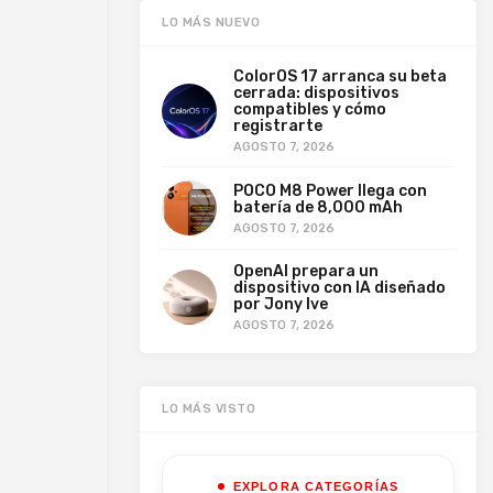
LO MÁS NUEVO
ColorOS 17 arranca su beta
cerrada: dispositivos
compatibles y cómo
registrarte
AGOSTO 7, 2026
POCO M8 Power llega con
batería de 8,000 mAh
AGOSTO 7, 2026
OpenAI prepara un
dispositivo con IA diseñado
por Jony Ive
AGOSTO 7, 2026
LO MÁS VISTO
EXPLORA CATEGORÍAS