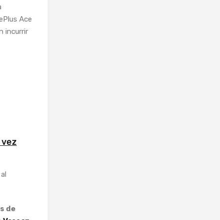
a
nePlus Ace
 incurrir
 vez
al
s de