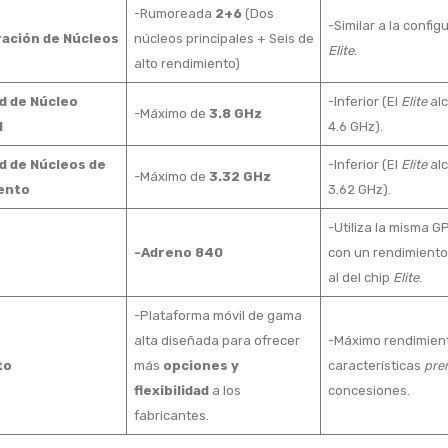
-Rumoreada
2+6
(Dos
-Similar a la config
ación de Núcleos
núcleos principales + Seis de
Elite
.
alto rendimiento)
d de Núcleo
-Inferior (El
Elite
alc
-Máximo de
3.8 GHz
l
4.6 GHz).
d de Núcleos de
-Inferior (El
Elite
alc
-Máximo de
3.32 GHz
ento
3.62 GHz).
-Utiliza la misma G
-Adreno 840
con un rendimiento 
al del chip
Elite
.
-Plataforma móvil de gama
alta diseñada para ofrecer
-Máximo rendimien
to
más
opciones y
características
pre
flexibilidad
a los
concesiones.
fabricantes.