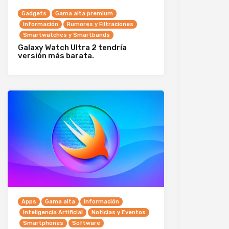
Gadgets
Gama alta premium
Información
Rumores y Filtraciones
Smartwatches y Smartbands
Galaxy Watch Ultra 2 tendría
versión más barata.
Apps
Gama alta
Información
Inteligencia Artificial
Noticias y Eventos
Smartphones
Software