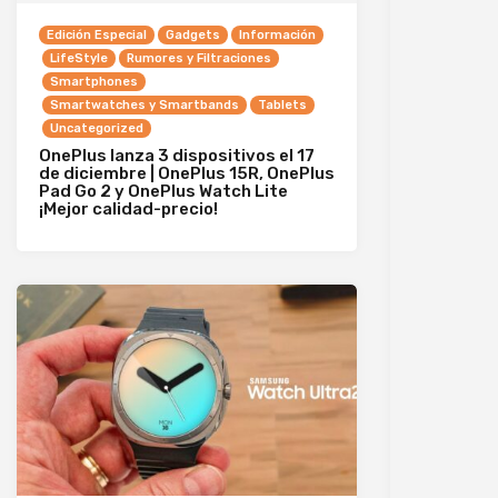
Edición Especial
Gadgets
Información
LifeStyle
Rumores y Filtraciones
Smartphones
Smartwatches y Smartbands
Tablets
Uncategorized
OnePlus lanza 3 dispositivos el 17
de diciembre | OnePlus 15R, OnePlus
Pad Go 2 y OnePlus Watch Lite
¡Mejor calidad-precio!