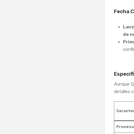
Fecha C
Lanz
de n
Prim
confi
Especif
Aunque Qu
detalles 
Caracter
Proceso