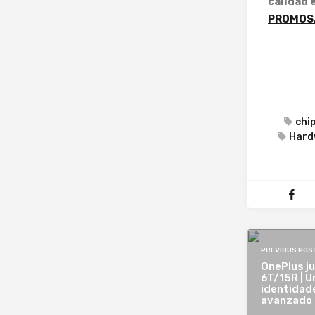
calidad 
PROMOS
chi
Hard
PREVIOUS POS
OnePlus ju
6T/15R | U
identidade
avanzado