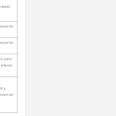
uración
anza los
anza los
PU, pero
inferior
to y
mium
sin