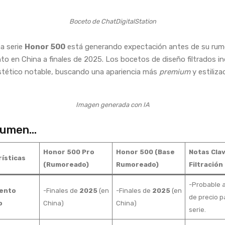
Boceto de ChatDigitalStation
a serie
Honor 500
está generando expectación antes de su ru
to en China a finales de 2025. Los bocetos de diseño filtrados i
tético notable, buscando una apariencia más
premium
y estiliza
Imagen generada con IA
sumen…
Honor 500 Pro
Honor 500 (Base
Notas Clav
ísticas
(Rumoreado)
Rumoreado)
Filtración
-Probable 
ento
-Finales de
2025
(en
-Finales de
2025
(en
de precio p
o
China)
China)
serie.