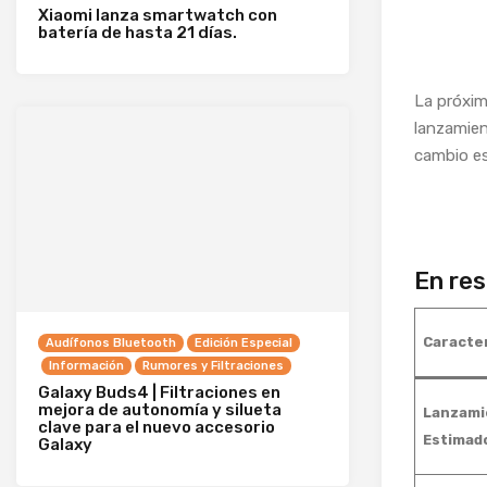
Xiaomi lanza smartwatch con
batería de hasta 21 días.
La próxim
lanzamien
cambio es
En re
Caracter
Audífonos Bluetooth
Edición Especial
Información
Rumores y Filtraciones
Galaxy Buds4 | Filtraciones en
mejora de autonomía y silueta
Lanzami
clave para el nuevo accesorio
Estimad
Galaxy