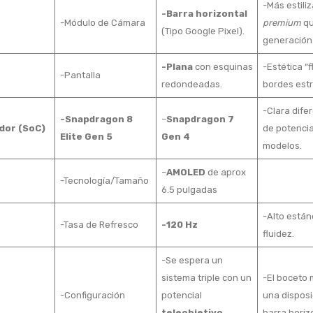
-Más estili
-Barra horizontal
-Módulo de Cámara
premium
qu
(Tipo Google Pixel).
generación 
-Plana
con esquinas
-Estética “f
-Pantalla
redondeadas.
bordes est
-Clara dife
-Snapdragon 8
–
Snapdragon 7
dor (SoC)
de potencia
Elite Gen 5
Gen 4
modelos.
–
AMOLED
de aprox
-Tecnología/Tamaño
6.5 pulgadas
-Alto están
-Tasa de Refresco
-120 Hz
fluidez.
-Se espera un
sistema triple con un
-El boceto
s
-Configuración
potencial
una disposi
teleobjetivo
barra horiz