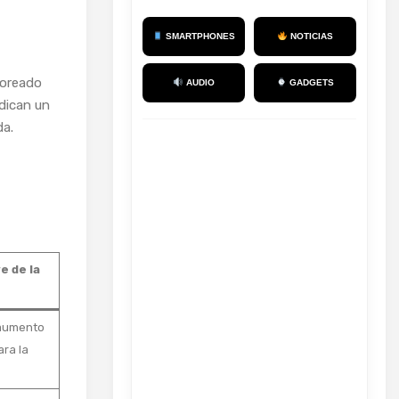
SMARTPHONES
NOTICIAS
moreado
AUDIO
GADGETS
ndican un
da.
e de la
aumento
ara la