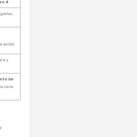
en 4
lgadas,
e lente)
ra y
nto de
la serie
y