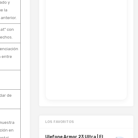
zado y
e la
anterior.
lat” con
rechos.
renciación
 entre
dar de
LOS FAVORITOS
 muestra
ción en
Ulefone Armor 23 Ultra | El
ontal.