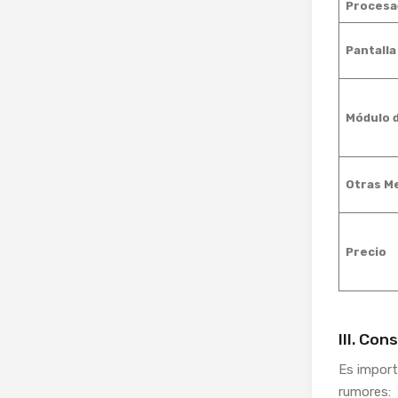
Procesa
Pantalla
Módulo 
Otras M
Precio
III. Con
Es import
rumores: