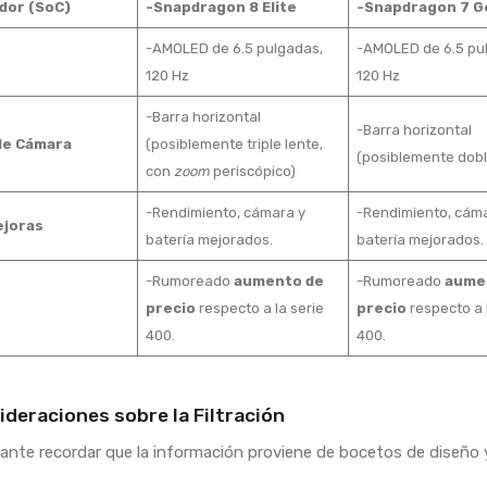
dor (SoC)
-Snapdragon 8 Elite
-Snapdragon 7 G
-AMOLED de 6.5 pulgadas,
-AMOLED de 6.5 pu
120 Hz
120 Hz
-Barra horizontal
-Barra horizontal
de Cámara
(posiblemente triple lente,
(posiblemente dobl
con
zoom
periscópico)
-Rendimiento, cámara y
-Rendimiento, cáma
ejoras
batería mejorados.
batería mejorados.
-Rumoreado
aumento de
-Rumoreado
aume
precio
respecto a la serie
precio
respecto a 
400.
400.
sideraciones sobre la Filtración
ante recordar que la información proviene de bocetos de diseño 