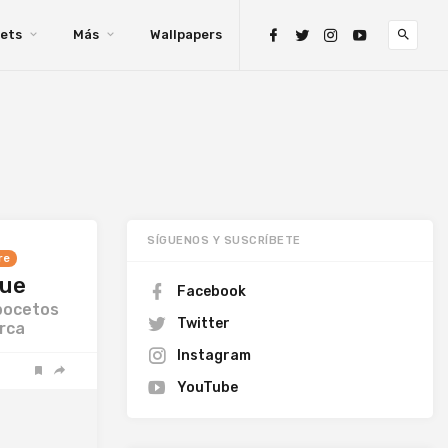
ets
Más
Wallpapers
SÍGUENOS Y SUSCRÍBETE
re
que
Facebook
bocetos
Twitter
arca
Instagram
YouTube