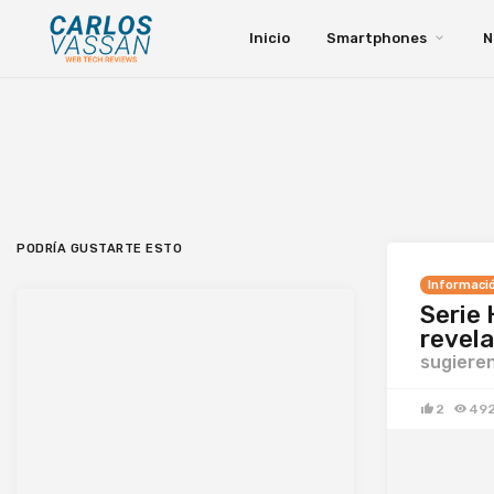
Inicio
Smartphones
N
PODRÍA GUSTARTE ESTO
Informaci
Serie 
revela
sugieren
2
49