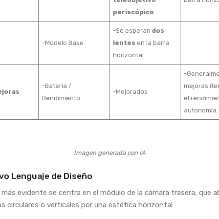
periscópico
.
-Se esperan
dos
-Modelo Base
lentes
en la barra
horizontal.
-Generalm
-Batería /
mejoras ite
ejoras
-Mejorados
Rendimiento
el rendimie
autonomía.
Imagen generada con IA
uevo Lenguaje de Diseño
 más evidente se centra en el módulo de la cámara trasera, que 
s circulares o verticales por una estética horizontal: