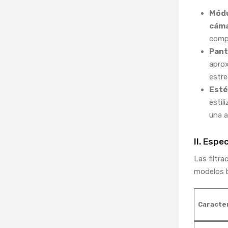
Módu
cáma
compa
Pant
apro
estre
Esté
estil
una a
II. Esp
Las filtr
modelos b
Caracter