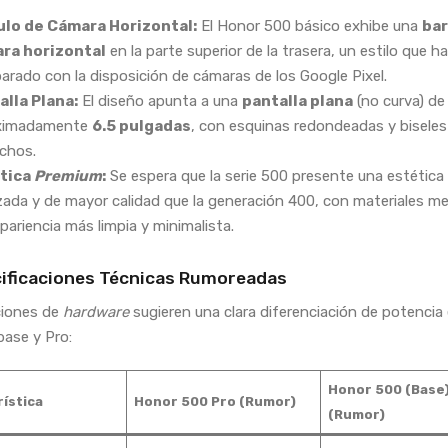
lo de Cámara Horizontal:
El Honor 500 básico exhibe una
bar
ra horizontal
en la parte superior de la trasera, un estilo que h
rado con la disposición de cámaras de los Google Pixel.
alla Plana:
El diseño apunta a una
pantalla plana
(no curva) de
ximadamente
6.5 pulgadas
, con esquinas redondeadas y biseles
chos.
tica
Premium
:
Se espera que la serie 500 presente una estétic
izada y de mayor calidad que la generación 400, con materiales m
pariencia más limpia y minimalista.
ecificaciones Técnicas Rumoreadas
aciones de
hardware
sugieren una clara diferenciación de potencia 
ase y Pro:
Honor 500 (Base
ística
Honor 500 Pro (Rumor)
(Rumor)