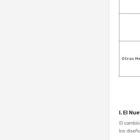
Otras M
I. El N
El cambio
los diseño