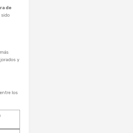
ra de
a sido
a más
ejorados y
entre los
)