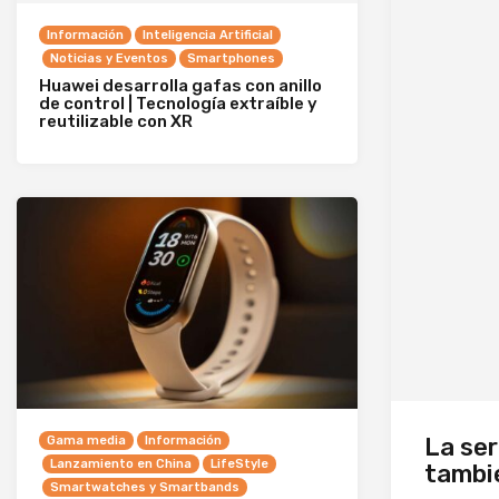
Información
Inteligencia Artificial
Noticias y Eventos
Smartphones
Huawei desarrolla gafas con anillo
de control | Tecnología extraíble y
reutilizable con XR
La ser
Gama media
Información
Lanzamiento en China
LifeStyle
tambi
Smartwatches y Smartbands