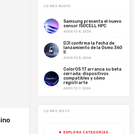
LO MÁS NUEVO
Samsung presenta el nuevo
sensor ISOCELL HPC
AGOSTO 8, 2026
DJI confirma la fecha de
lanzamiento de la Osmo 360
II
AGOSTO 8, 2026
ColorOS 17 arranca su beta
cerrada: dispositivos
compatibles y cómo
registrarte
AGOSTO 7, 2026
LO MÁS VISTO
sino
EXPLORA CATEGORÍAS