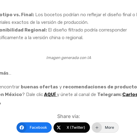
tipo vs. Final:
Los bocetos podrían no reflejar el diseño final o 
iales exactos de la versión de producción.
onibilidad Regional:
El diseño filtrado podría corresponder
íficamente a la versión china o regional.
Imagen generada con IA
más
…
 encontrar
buenas ofertas
y
recomendaciones de producto
en México
? Dale clic
AQUÍ
y únete al canal de
Telegram:
Carlo
.
Share via:
Facebook
X (Twitter)
More