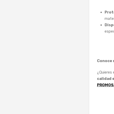
Proto
mater
Disp
espec
Conoce 
¿Quieres
calidad 
PROMOS