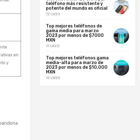
teléfono más resistente y
potente del mundo es oficial
12 LIKES
Top mejores teléfonos de
gama media para marzo
2023 por menos de $7000
MXN
11 LIKES
ente
rativas en
Top mejores teléfonos gama
media-alta para marzo de
nto y
2023 por menos de $10,000
MXN
10 LIKES
abandona