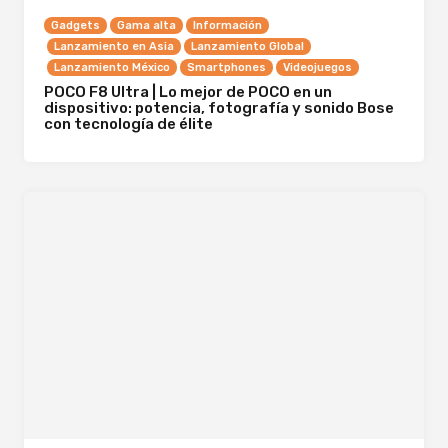
Gadgets
Gama alta
Información
Lanzamiento en Asia
Lanzamiento Global
Lanzamiento México
Smartphones
Videojuegos
POCO F8 Ultra | Lo mejor de POCO en un
dispositivo: potencia, fotografía y sonido Bose
con tecnología de élite