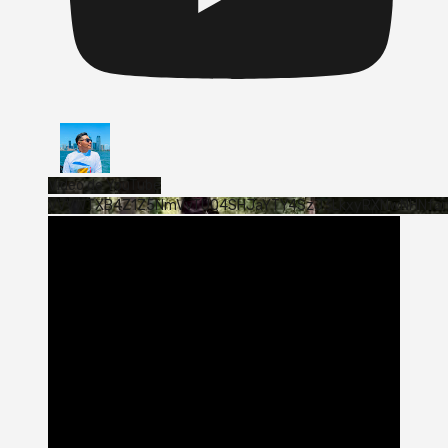
Vídeo de YouTube
VVVWTXB4Z1Z5NmVvTUQ4SHJaYTY4SzJ3LkxyRXNwNHNfa