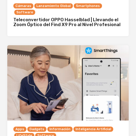
Cámaras
Lanzamiento Global
Smartphones
Software
Teleconvertidor OPPO Hasselblad | Llevando el
Zoom Óptico del Find X9 Pro al Nivel Profesional
Apps
Gadgets
Información
Inteligencia Artificial
LifeStyle
Software