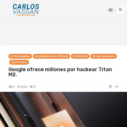
Información
Inteligencia Artificial
LifeStyle
Smartphones
Software
Google ofrece millones por hackear Titan
M2.
0
250
0