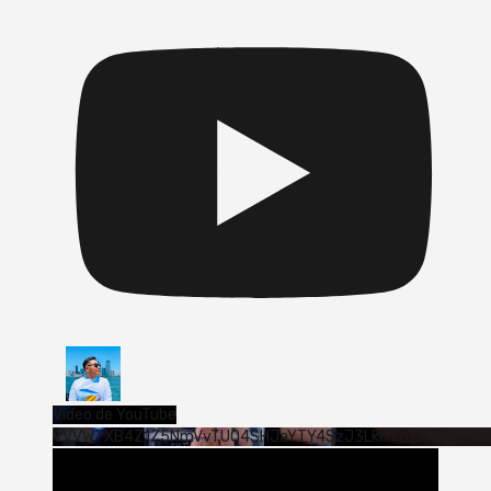
Vídeo de YouTube
VVVWTXB4Z1Z5NmVvTUQ4SHJaYTY4SzJ3LklYcnZxUjExS0s