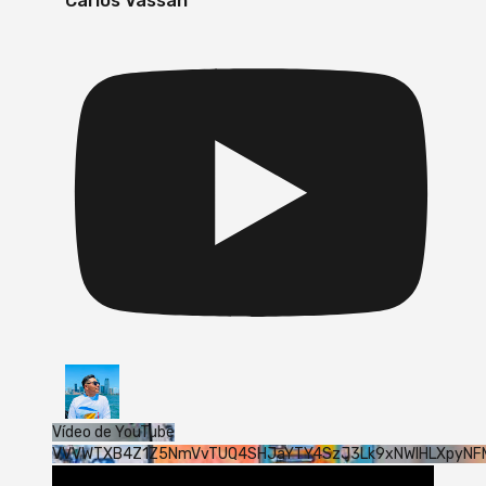
Carlos Vassan
Vídeo de YouTube
VVVWTXB4Z1Z5NmVvTUQ4SHJaYTY4SzJ3Lk9xNWlHLXpyNF