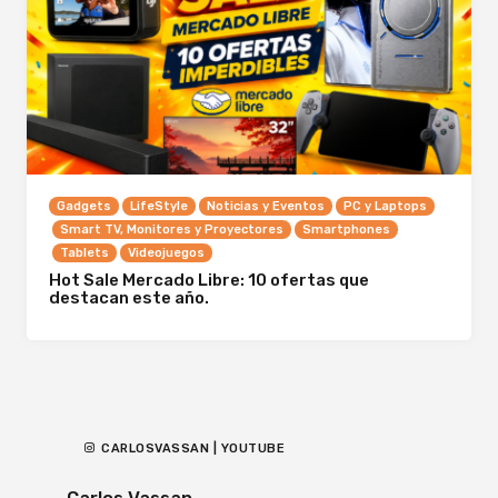
Gadgets
LifeStyle
Noticias y Eventos
PC y Laptops
Smart TV, Monitores y Proyectores
Smartphones
Tablets
Videojuegos
Hot Sale Mercado Libre: 10 ofertas que
destacan este año.
CARLOSVASSAN | YOUTUBE