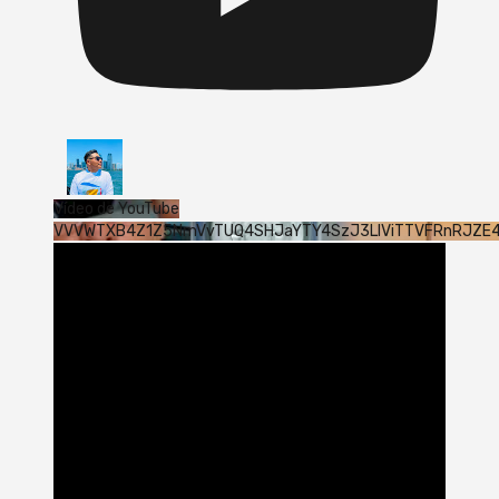
Vídeo de YouTube
VVVWTXB4Z1Z5NmVvTUQ4SHJaYTY4SzJ3LlViTTVFRnRJZE