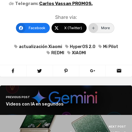
de
Telegram:
Carlos Vassan PROMOS.
Share via:
Facebook
X (Twitter)
More
actualización Xiaomi
HyperOS 2.0
Mi Pilot
REDMI
XIAOMI
PREVIOUS POST
Videos con IA en segundos
NEXT POST