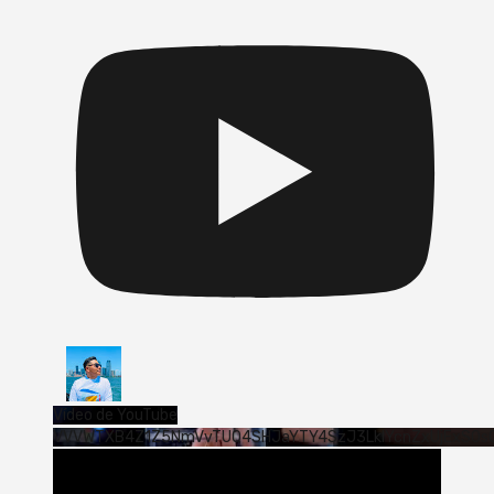
Vídeo de YouTube
VVVWTXB4Z1Z5NmVvTUQ4SHJaYTY4SzJ3LklYcnZxUjExS0s