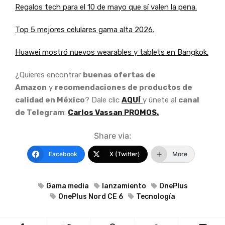
Regalos tech para el 10 de mayo que sí valen la pena.
Top 5 mejores celulares gama alta 2026.
Huawei mostró nuevos wearables y tablets en Bangkok.
¿Quieres encontrar
buenas ofertas de
Amazon
y
recomendaciones de productos de
calidad en México
? Dale clic
AQUÍ
y únete al
canal
de Telegram
:
Carlos Vassan PROMOS.
Share via:
Facebook
X (Twitter)
More
Gama media
lanzamiento
OnePlus
OnePlus Nord CE 6
Tecnología