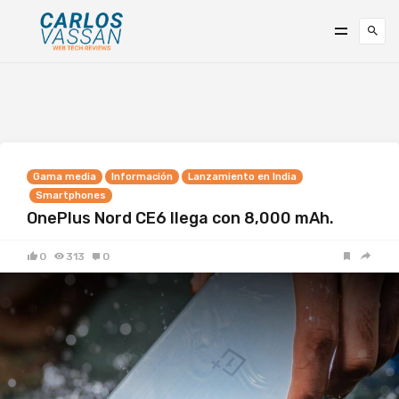
Gama media
Información
Lanzamiento en India
Smartphones
OnePlus Nord CE6 llega con 8,000 mAh.
0
313
0