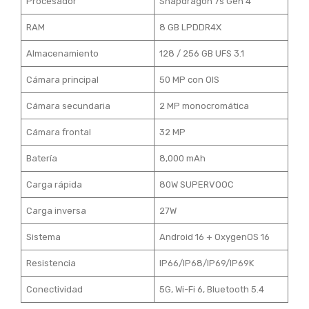
Procesador
Snapdragon 7s Gen 4
RAM
8 GB LPDDR4X
Almacenamiento
128 / 256 GB UFS 3.1
Cámara principal
50 MP con OIS
Cámara secundaria
2 MP monocromática
Cámara frontal
32 MP
Batería
8,000 mAh
Carga rápida
80W SUPERVOOC
Carga inversa
27W
Sistema
Android 16 + OxygenOS 16
Resistencia
IP66/IP68/IP69/IP69K
Conectividad
5G, Wi-Fi 6, Bluetooth 5.4