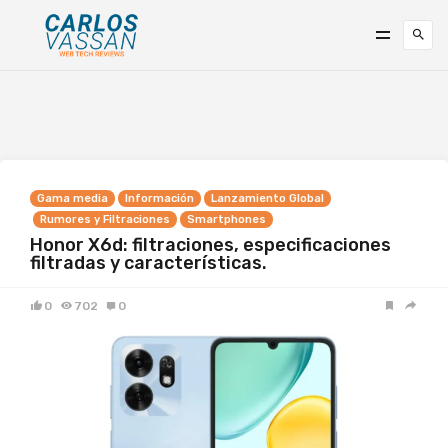
Gama media
Información
Lanzamiento Global
Rumores y Filtraciones
Smartphones
Honor X6d: filtraciones, especificaciones
filtradas y características.
0
702
0