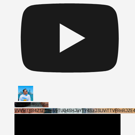
Vídeo de YouTube
VVVWTXB4Z1Z5NmVvTUQ4SHJaYTY4SzJ3LlViTTVFRnRJZE