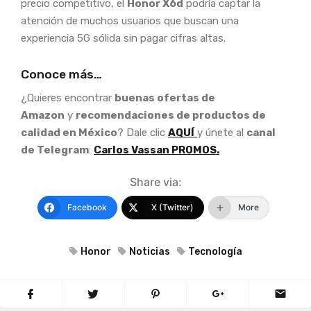
precio competitivo, el
Honor X6d
podría captar la
atención de muchos usuarios que buscan una
experiencia 5G sólida sin pagar cifras altas.
Conoce más…
¿Quieres encontrar
buenas ofertas de
Amazon
y
recomendaciones de productos de
calidad en México
? Dale clic
AQUÍ
y únete al
canal
de Telegram
:
Carlos Vassan PROMOS.
Share via:
Facebook
X (Twitter)
More
Honor
Noticias
Tecnología