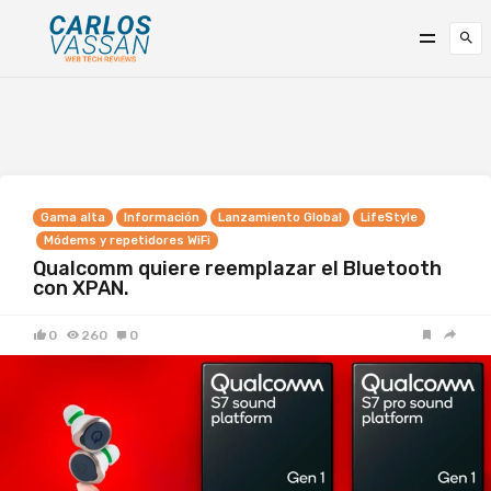
Gama alta
Información
Lanzamiento Global
LifeStyle
Módems y repetidores WiFi
Qualcomm quiere reemplazar el Bluetooth
con XPAN.
0
260
0