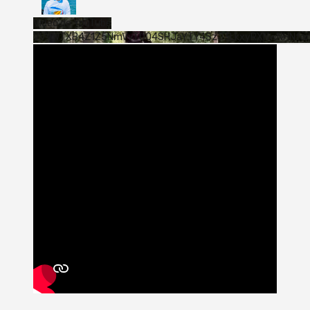
Vídeo de YouTube
VVVWTXB4Z1Z5NmVvTUQ4SHJaYTY4SzJ3LkxyRXNwNHNfa