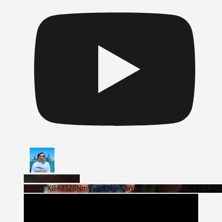
Vídeo de YouTube
VVVWTXB4Z1Z5NmVvTUQ4SHJaYTY4SzJ3LmQ0NUVuQUFlU