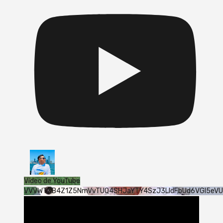
Vídeo de YouTube
VVVWTXB4Z1Z5NmVvTUQ4SHJaYTY4SzJ3LldFbUd6VGI5eV