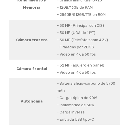
Rendimiento
y
– Gráfica Immortals-G925
Memoria
– 12GB/16GB de RAM
– 256GB/512GB/1TB en ROM
– 50 MP (Principal con OIS)
– 50 MP (UGA de 119°)
Cámara
trasera
– 50 MP (Telefoto zoom 4.3x)
– Firmadas por ZEISS
– Video en 4K a 60 fps
– 32 MP (agujero en panel)
Cámara
frontal
– Video en 4K a 60 fps
– Batería silicio-carbono de 5700
mAh
– Carga rápida de 90W
Autonomía
– Inalámbrica de 30W
– Carga inversa
– Entrada USB tipo-C