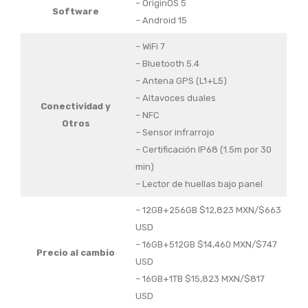
– OriginOS 5
Software
– Android 15
– WiFi 7
– Bluetooth 5.4
– Antena GPS (L1+L5)
– Altavoces duales
Conectividad
y
– NFC
Otros
– Sensor infrarrojo
– Certificación IP68 (1.5m por 30
min)
– Lector de huellas bajo panel
– 12GB+256GB $12,823 MXN/$663
USD
– 16GB+512GB $14,460 MXN/$747
Precio al cambio
USD
– 16GB+1TB $15,823 MXN/$817
USD