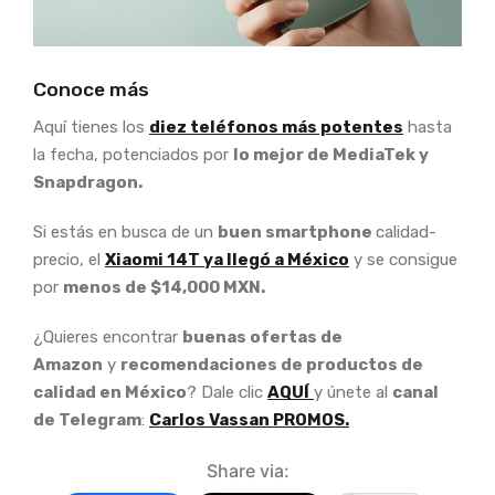
Conoce más
Aquí tienes los
diez teléfonos más potentes
hasta
la fecha, potenciados por
lo mejor de MediaTek y
Snapdragon.
Si estás en busca de un
buen smartphone
calidad-
precio, el
Xiaomi 14T ya llegó a México
y se consigue
por
menos de $14,000 MXN.
¿Quieres encontrar
buenas ofertas de
Amazon
y
recomendaciones de productos de
calidad en México
? Dale clic
AQUÍ
y únete al
canal
de Telegram
:
Carlos Vassan PROMOS.
Share via: