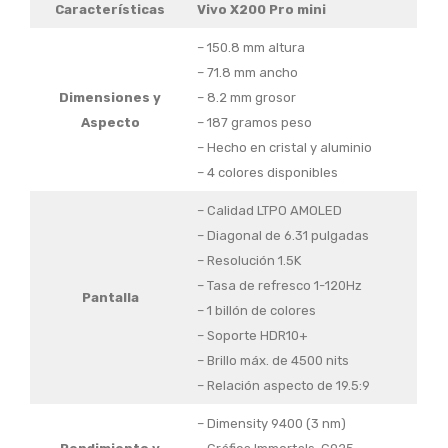
Características
Vivo X200 Pro mini
– 150.8 mm altura
– 71.8 mm ancho
Dimensiones
y
– 8.2 mm grosor
Aspecto
– 187 gramos peso
– Hecho en cristal y aluminio
– 4 colores disponibles
– Calidad LTPO AMOLED
– Diagonal de 6.31 pulgadas
– Resolución 1.5K
– Tasa de refresco 1-120Hz
Pantalla
– 1 billón de colores
– Soporte HDR10+
– Brillo máx. de 4500 nits
– Relación aspecto de 19.5:9
– Dimensity 9400 (3 nm)