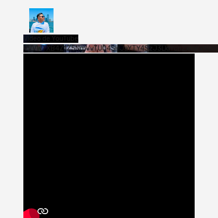
Vídeo de YouTube
VVVWTXB4Z1Z5NmVvTUQ4SHJaYTY4SzJ3LklYcnZxUjExS0s