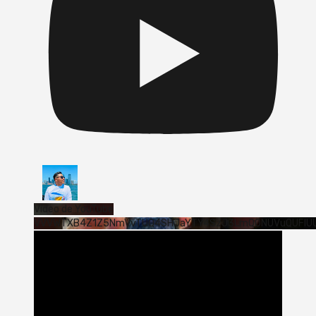
Vídeo de YouTube
VVVWTXB4Z1Z5NmVvTUQ4SHJaYTY4SzJ3LmQ0NUVuQUFlU