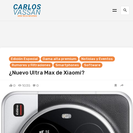
Edición Especial
Gama alta premium
Noticias y Eventos
Rumores y Filtraciones
Smartphones
Software
¿Nuevo Ultra Max de Xiaomi?
0
1035
0