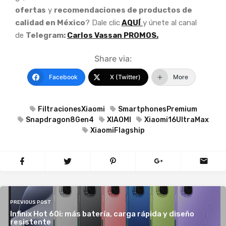
ofertas
y
recomendaciones de productos de
calidad en México
? Dale clic
AQUÍ
y únete al canal
de
Telegram:
Carlos Vassan PROMOS.
Share via:
Facebook
X (Twitter)
More
FiltracionesXiaomi
SmartphonesPremium
Snapdragon8Gen4
XIAOMI
Xiaomi16UltraMax
XiaomiFlagship
PREVIOUS POST
Infinix Hot 60i: más batería, carga rápida y diseño
resistente