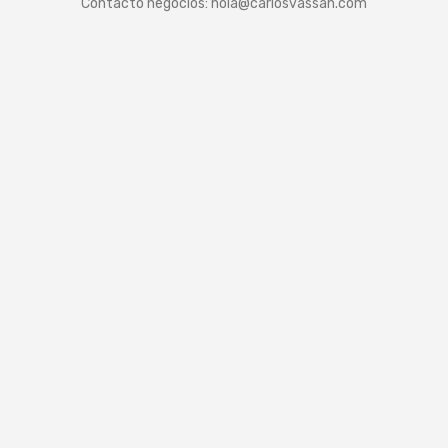
Contacto negocios:
hola@carlosvassan.com