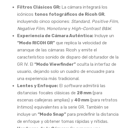
Filtros Clásicos GR:
La cámara integrará los
icónicos
tonos fotográficos de Ricoh GR
,
incluyendo cinco opciones:
Standard
,
Positive Film
,
Negative Film
,
Monotone
y
High-Contrast B&W
.
Experiencia de Cámara Auténtica:
Incluye un
“Modo RICOH GR”
que replica la velocidad de
arranque de las cámaras Ricoh y emite el
característico sonido de disparo del obturador de la
GR IV. El
“Modo Viewfinder”
oculta la interfaz de
usuario, dejando solo un cuadro de encuadre para
una experiencia más tradicional.
Lentes y Enfoque:
El
software
admitirá las
distancias focales clásicas de
28 mm
(para
escenas callejeras amplias) y
40 mm
(para retratos
íntimos) equivalentes a la serie GR. También se
incluye un
“Modo Snap”
para predefinir la distancia
de enfoque y obtener tomas rápidas y nítidas.