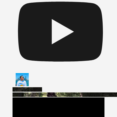
Vídeo de YouTube
VVVWTXB4Z1Z5NmVvTUQ4SHJaYTY4SzJ3LkxyRXNwNHNfa