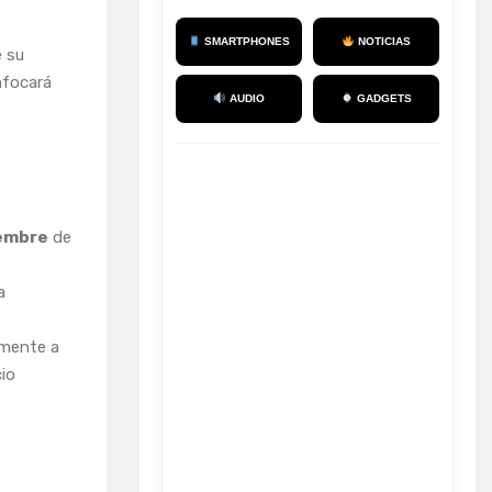
SMARTPHONES
NOTICIAS
e su
enfocará
AUDIO
GADGETS
iembre
de
a
mente a
io