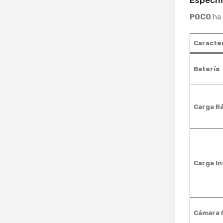
Especif
POCO
ha 
Caracter
Batería
Carga R
Carga I
Cámara P