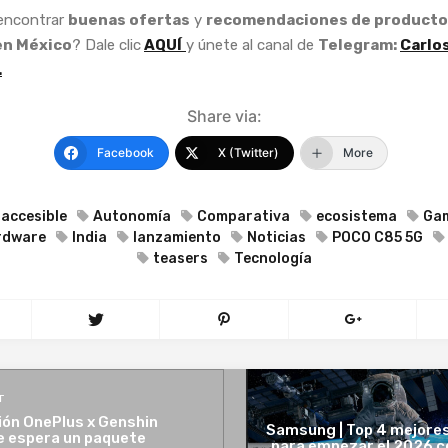
 encontrar
buenas ofertas
y
recomendaciones de producto
en México
? Dale clic
AQUÍ
y únete al canal de
Telegram:
Carlo
.
Share via:
Facebook
X (Twitter)
More
accesible
Autonomía
Comparativa
ecosistema
Ga
rdware
India
lanzamiento
Noticias
POCO C85 5G
teasers
Tecnología
T
ión OnePlus x Genshin
Samsung | Top 4 mejore
e espera un paquete
para empezar el 2026 c