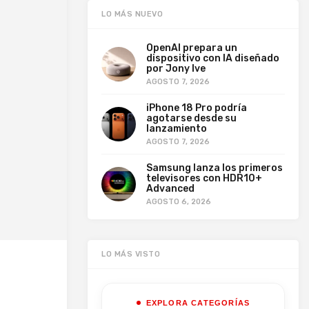
LO MÁS NUEVO
OpenAI prepara un
dispositivo con IA diseñado
por Jony Ive
AGOSTO 7, 2026
iPhone 18 Pro podría
agotarse desde su
lanzamiento
AGOSTO 7, 2026
Samsung lanza los primeros
televisores con HDR10+
Advanced
AGOSTO 6, 2026
LO MÁS VISTO
EXPLORA CATEGORÍAS