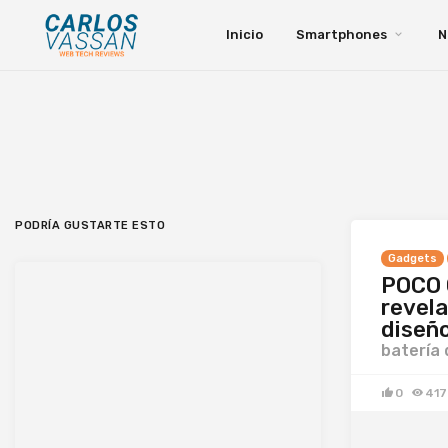
Inicio
Smartphones
N
PODRÍA GUSTARTE ESTO
Gadgets
POCO C
revela
diseño
batería 
0
417