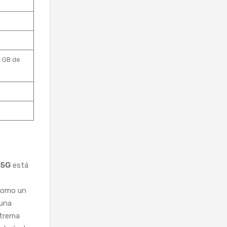
6 GB de
 5G
está
como un
 una
xtrema