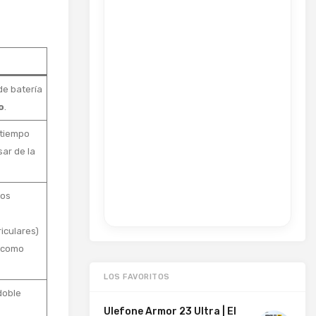
de batería
o
.
 tiempo
sar de la
ros
iculares)
o como
LOS FAVORITOS
doble
Ulefone Armor 23 Ultra | El