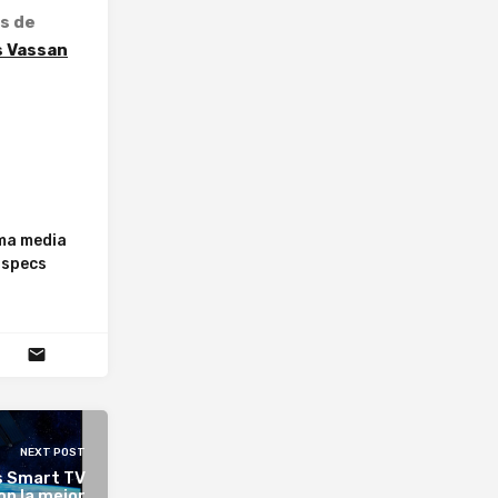
s de
s Vassan
ma media
specs
NEXT POST
s Smart TV
on la mejor