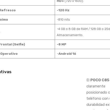
HD+
(720 x 1600).
 Refresco
-120 Hz
áximo
-810 nits
-4 GB o 8 GB de RAM / 128 GB o 25
a
Almacenamiento.
rontal (Selfie)
-8 MP
 Operativo
–
Android 16
tivas
El
POCO C85
claramente
posicionado 
teléfono con
durabilidad e