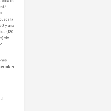
atería de
está
l
busca la
5G y una
uida (120
s) sin
io
ones
iciembre
.
al