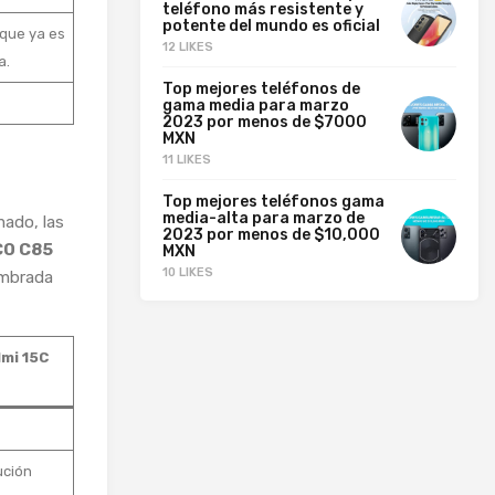
teléfono más resistente y
potente del mundo es oficial
que ya es
12 LIKES
a.
Top mejores teléfonos de
gama media para marzo
2023 por menos de $7000
MXN
11 LIKES
Top mejores teléfonos gama
media-alta para marzo de
mado, las
2023 por menos de $10,000
O C85
MXN
10 LIKES
ombrada
mi 15C
ución