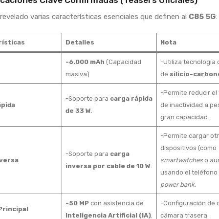
icaciones Clave Confirmadas (Teasers Oficiales)
revelado varias características esenciales que definen al
C85 5G
:
ísticas
Detalles
Nota
-6.000 mAh
(Capacidad
-Utiliza tecnología 
masiva)
de
silicio-carbon
-Permite reducir el
-Soporte para
carga rápida
ápida
de inactividad a pe
de 33 W
.
gran capacidad.
-Permite cargar ot
dispositivos (como
-Soporte para
carga
nversa
smartwatches
o aur
inversa por cable de 10 W
.
usando el teléfon
power bank
.
-50 MP
con asistencia de
-Configuración de 
rincipal
Inteligencia Artificial (IA)
.
cámara trasera.