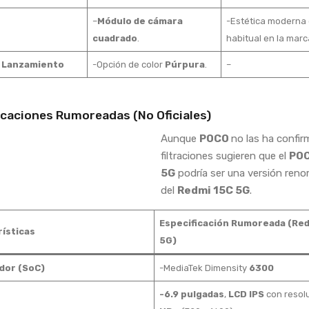
–
Módulo de cámara
-Estética moderna 
cuadrado
.
habitual en la marc
e Lanzamiento
-Opción de color
Púrpura
.
–
icaciones Rumoreadas (No Oficiales)
Aunque
POCO
no las ha confir
filtraciones sugieren que el
POC
5G
podría ser una versión ren
del
Redmi 15C 5G
.
Especificación Rumoreada (Red
ísticas
5G)
dor (SoC)
-MediaTek Dimensity
6300
-6.9 pulgadas
,
LCD IPS
con resol