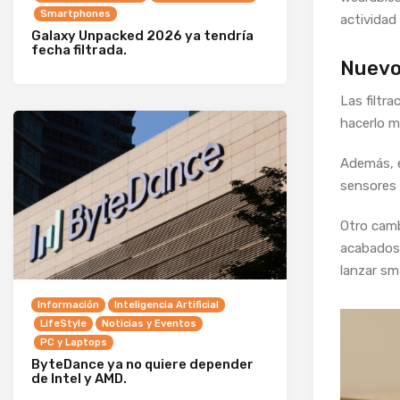
Smartphones
actividad
Galaxy Unpacked 2026 ya tendría
fecha filtrada.
Nuevo
Las filtr
hacerlo m
Además, e
sensores i
Otro camb
acabados
lanzar sm
Información
Inteligencia Artificial
LifeStyle
Noticias y Eventos
PC y Laptops
ByteDance ya no quiere depender
de Intel y AMD.