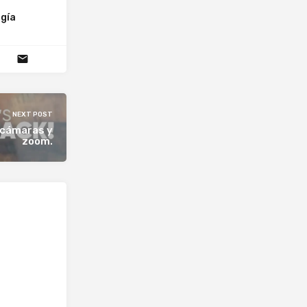
gía
NEXT POST
 cámaras y
zoom.