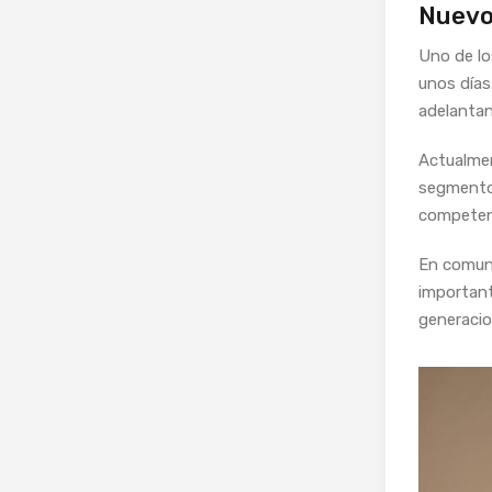
Nuevo 
Uno de lo
unos días
adelantan
Actualmen
segmento 
competenc
En comun
important
generacio