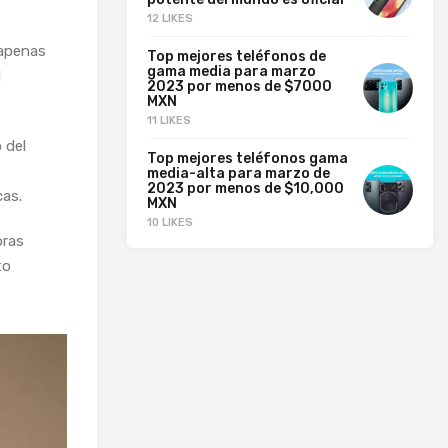
12 LIKES
 apenas
Top mejores teléfonos de
gama media para marzo
l
2023 por menos de $7000
MXN
11 LIKES
 del
Top mejores teléfonos gama
media-alta para marzo de
2023 por menos de $10,000
as.
MXN
10 LIKES
oras
to