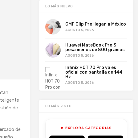
LO MÁS NUEVO
CMF Clip Pro llegan a México
AGOSTO 5, 2026
Huawei MateBook Pro S
pesa menos de 800 gramos
AGOSTO 5, 2026
Infinix HOT 70 Pro ya es
oficial con pantalla de 144
Hz
AGOSTO 5, 2026
ntan
nteligente
LO MÁS VISTO
estión de
EXPLORA CATEGORÍAS
mercado de
 sueño,