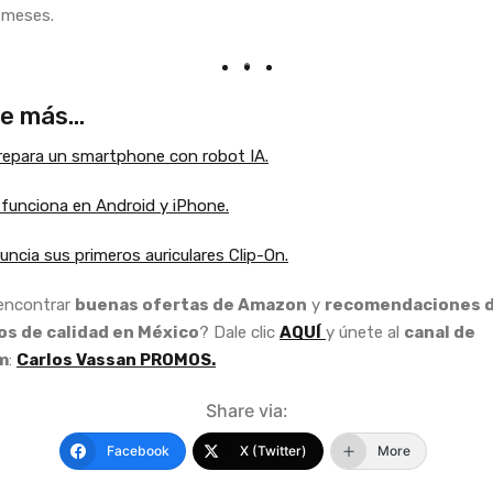
 meses.
e más…
epara un smartphone con robot IA.
funciona en Android y iPhone.
uncia sus primeros auriculares Clip-On.
 encontrar
buenas ofertas de Amazon
y
recomendaciones 
s de calidad en México
? Dale clic
AQUÍ
y únete al
canal de
m
:
Carlos Vassan PROMOS.
Share via:
Facebook
X (Twitter)
More