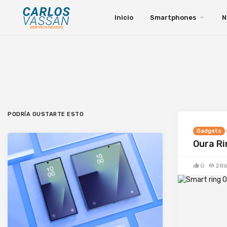
Inicio
Smartphones
N
PODRÍA GUSTARTE ESTO
Gadgets
Oura Ri
0
28