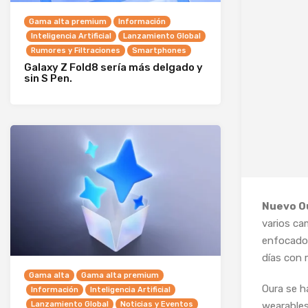
Gama alta premium
Información
Inteligencia Artificial
Lanzamiento Global
Rumores y Filtraciones
Smartphones
Galaxy Z Fold8 sería más delgado y
sin S Pen.
Nuevo Ou
varios ca
enfocado 
días con 
Gama alta
Gama alta premium
Oura se h
Información
Inteligencia Artificial
wearables
Lanzamiento Global
Noticias y Eventos