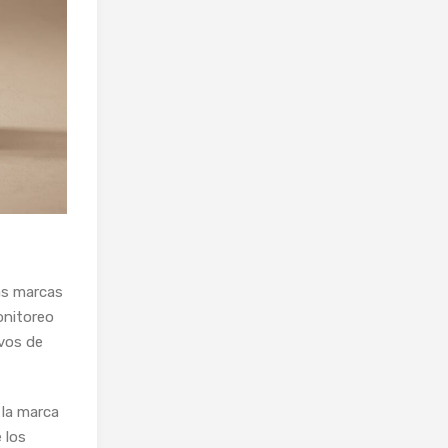
ás marcas
onitoreo
ivos de
 la marca
 los