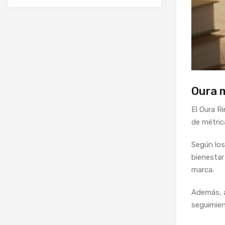
Oura m
El Oura R
de métric
Según los
bienestar
marca.
Además, a
seguimient