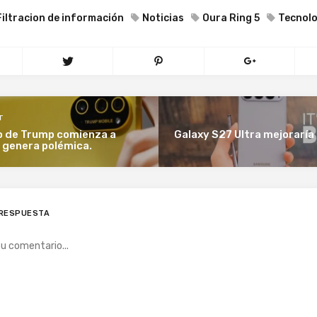
Filtracion de información
Noticias
Oura Ring 5
Tecnolo
T
no de Trump comienza a
Galaxy S27 Ultra mejoraría
 genera polémica.
 RESPUESTA