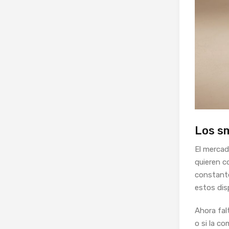
Los s
El mercad
quieren c
constante
estos dis
Ahora fal
o si la c