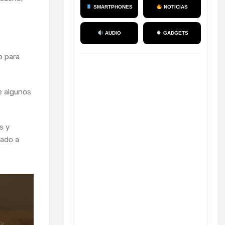
SMARTPHONES
NOTICIAS
AUDIO
GADGETS
o para
e algunos
s y
zado a