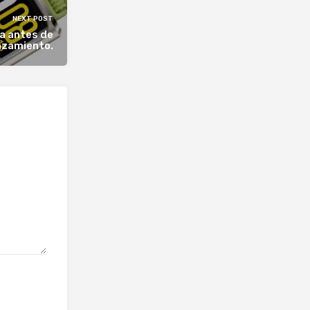
NEXT POST
da antes de
nzamiento.