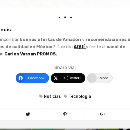
 más…
 encontrar
buenas ofertas de Amazon
y
recomendaciones 
s de calidad en México
? Dale clic
AQUÍ
y únete al
canal de
m
:
Carlos Vassan PROMOS.
Share via:
Facebook
X (Twitter)
More
Noticias
Tecnología