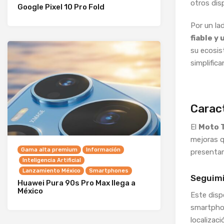
otros dis
Google Pixel 10 Pro Fold
Por un la
fiable y 
su ecosis
simplifica
Caract
El
Moto 
mejoras q
Gama alta premium
Información
presentam
Inteligencia Artificial
Lanzamiento México
Smartphones
Seguimi
Huawei Pura 90s Pro Max llega a
México
Este disp
smartphon
localizac