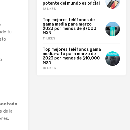
potente del mundo es oficial
12 LIKES
Top mejores teléfonos de
gama media para marzo
e
2023 por menos de $7000
sde tu
MXN
jeto
11 LIKES
Top mejores teléfonos gama
media-alta para marzo de
2023 por menos de $10,000
no
MXN
10 LIKES
esentado
s de la
ones.