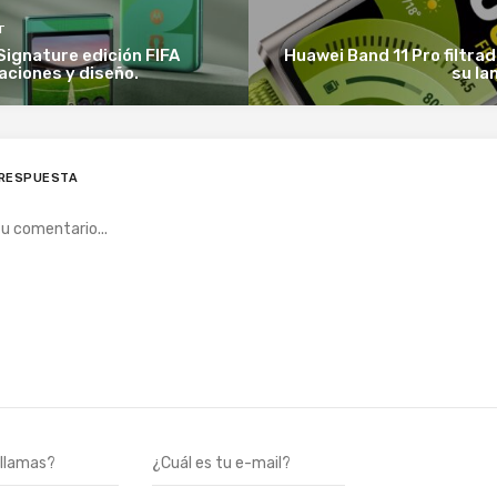
T
Signature edición FIFA
Huawei Band 11 Pro filtra
raciones y diseño.
su la
 RESPUESTA