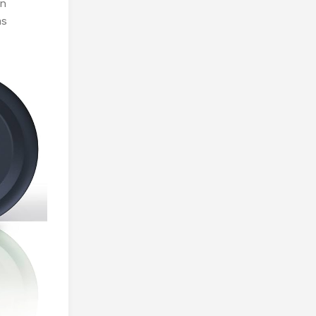
en
as