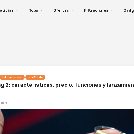
oticias
Tops
Ofertas
Filtraciones
Gadg
Información
LifeStyle
g 2: características, precio, funciones y lanzamie
0