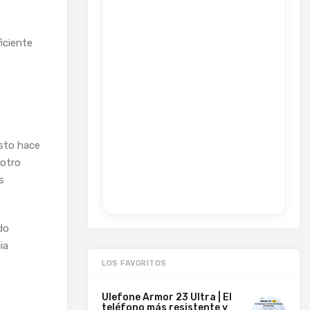
iciente
.
Esto hace
 otro
s
do
ia
LOS FAVORITOS
Ulefone Armor 23 Ultra | El
teléfono más resistente y