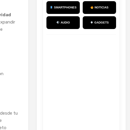
SMARTPHONES
NOTICIAS
vidad
expandir
AUDIO
GADGETS
ue
on
 desde tu
e
jeto