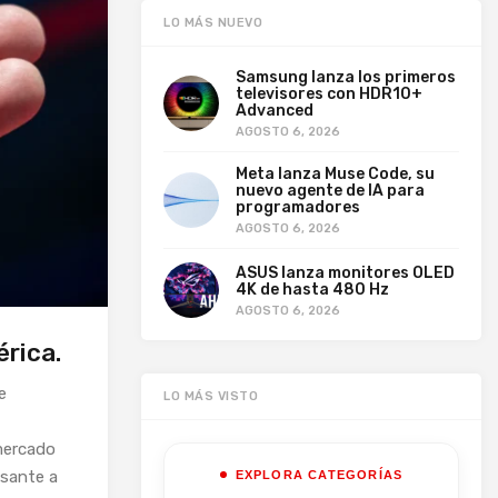
LO MÁS NUEVO
Samsung lanza los primeros
televisores con HDR10+
Advanced
AGOSTO 6, 2026
Meta lanza Muse Code, su
nuevo agente de IA para
programadores
AGOSTO 6, 2026
ASUS lanza monitores OLED
4K de hasta 480 Hz
AGOSTO 6, 2026
rica.
e
LO MÁS VISTO
mercado
esante a
EXPLORA CATEGORÍAS