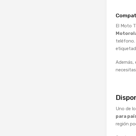
Compati
El Moto T
Motorol
teléfono.
etiquetad
Además, e
necesitas
Dispon
Uno de lo
para paí
región po