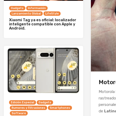
Gadgets
Información
Lanzamiento Global
LifeStyle
Xiaomi Tag ya es oficial: localizador
inteligente compatible con Apple y
Android.
Motor
Motorola 
rastreado
Edición Especial
Gadgets
personale
Rumores y Filtraciones
Smartphones
de
Latin
Software