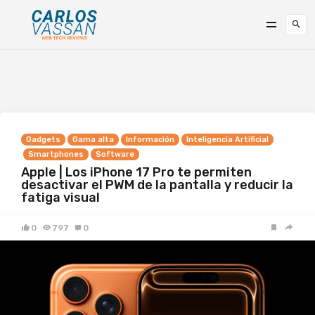
Gadgets
Gama alta
Información
Inteligencia Artificial
Smartphones
Software
Apple | Los iPhone 17 Pro te permiten
desactivar el PWM de la pantalla y reducir la
fatiga visual
0
797
0