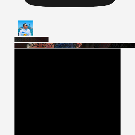
Vídeo de YouTube
VVVWTXB4Z1Z5NmVvTUQ4SHJaYTY4SzJ3LmQ0NUVuQUFlU