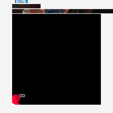
Vídeo de YouTube
VVVWTXB4Z1Z5NmVvTUQ4SHJaYTY4SzJ3LmQ0NUVuQUFlU