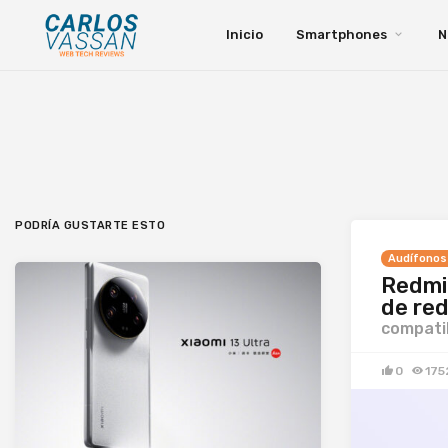
Inicio
Smartphones
N
PODRÍA GUSTARTE ESTO
Audífonos
Redmi 
de red
compatib
0
175