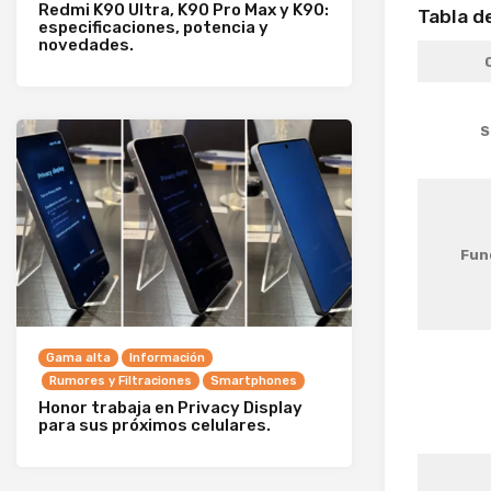
Redmi K90 Ultra, K90 Pro Max y K90:
Tabla d
especificaciones, potencia y
novedades.
S
Fun
Gama alta
Información
Rumores y Filtraciones
Smartphones
Honor trabaja en Privacy Display
para sus próximos celulares.