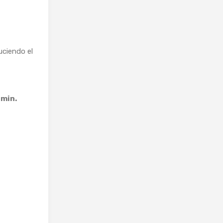
uciendo el
 min.