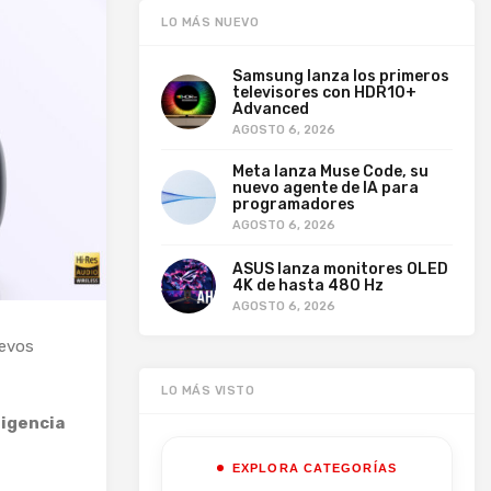
LO MÁS NUEVO
Samsung lanza los primeros
televisores con HDR10+
Advanced
AGOSTO 6, 2026
Meta lanza Muse Code, su
nuevo agente de IA para
programadores
AGOSTO 6, 2026
ASUS lanza monitores OLED
4K de hasta 480 Hz
AGOSTO 6, 2026
uevos
LO MÁS VISTO
ligencia
EXPLORA CATEGORÍAS