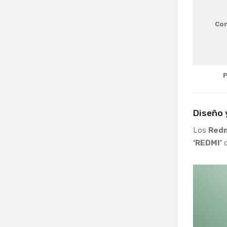
Con
P
Diseño 
Los
Redm
‘REDMI’
c