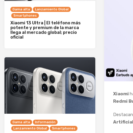
Gama alta
Lanzamiento Global
Smartphones
Xiaomi 13 Ultra | El teléfono más
potente y premium de la marca
llega al mercado global; precio
oficial
Xiaomi
h
Redmi Bu
Destacan 
Artificia
Gama alta
Información
Lanzamiento Global
Smartphones