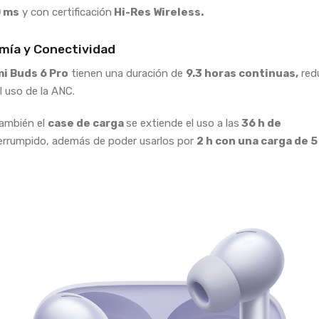
0 ms
y con certificación
Hi-Res Wireless.
ía y Conectividad
i Buds 6 Pro
tienen una duración de
9.3 horas continuas,
red
l uso de la ANC.
ambién el
case de carga
se extiende el uso a las
36 h de
terrumpido, además de poder usarlos por
2 h con una carga de 5