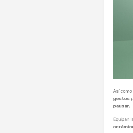
Así como 
gestos
p
pausar.
Equipan l
cerámic