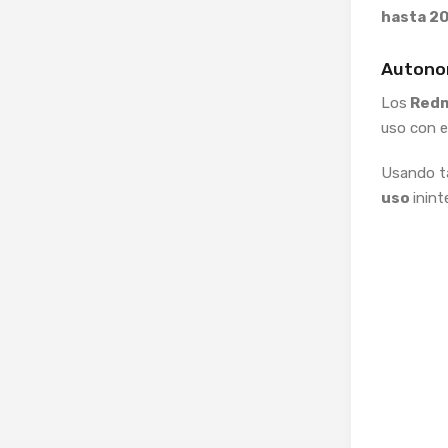
hasta 2
Autonom
Los
Redm
uso con e
Usando t
uso
inin