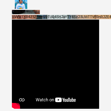
Vídeo de YouTube
VVVWTXB4Z1Z5NmVvTUQ4SHJaYTY4SzJ3LlViTTVFRnRJZE