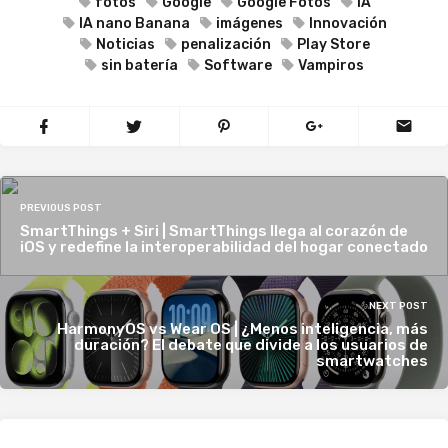
fotos
Google
Google Fotos
IA
IA nano Banana
imágenes
Innovación
Noticias
penalización
Play Store
sin batería
Software
Vampiros
PREVIOUS POST
SmartThings + Siri | SmartThings llega al corazón de
iOS y redefine la interoperabilidad del hogar conectado
NEXT POST
HarmonyOS vs Wear OS | ¿Menos inteligencia, más
duración? El debate que divide a los usuarios de
smartwatches