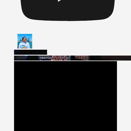
Vídeo de YouTube
VVVWTXB4Z1Z5NmVvTUQ4SHJaYTY4SzJ3LklYcnZxUjExS0s