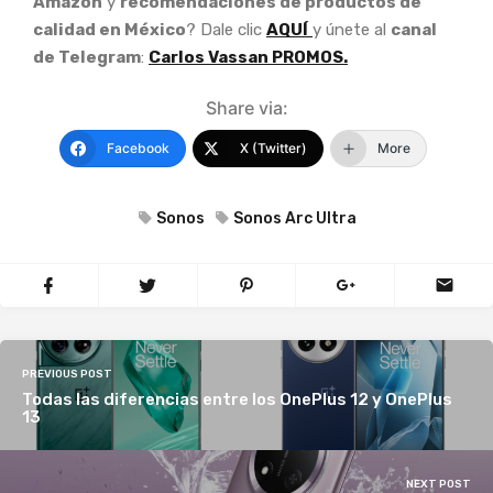
Amazon
y
recomendaciones de productos de
calidad en México
? Dale clic
AQUÍ
y únete al
canal
de Telegram
:
Carlos Vassan PROMOS.
Share via:
Facebook
X (Twitter)
More
Sonos
Sonos Arc Ultra
PREVIOUS POST
Todas las diferencias entre los OnePlus 12 y OnePlus
13
NEXT POST