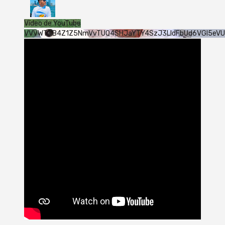
Vídeo de YouTube
VVVWTXB4Z1Z5NmVvTUQ4SHJaYTY4SzJ3LldFbUd6VGI5eV