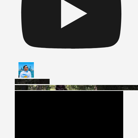
Vídeo de YouTube
VVVWTXB4Z1Z5NmVvTUQ4SHJaYTY4SzJ3LkxyRXNwNHNfa