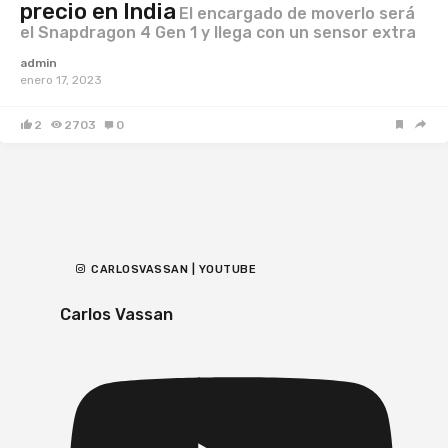
precio en India
El encargado de moverlo será
el Snapdragon 4 Gen 1 y llega con un sensor extra
admin
enero 17, 2023
2
2703
0
CARLOSVASSAN | YOUTUBE
Carlos Vassan