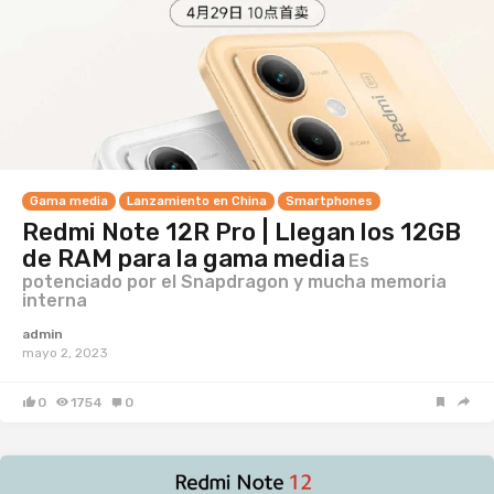
Gama media
Lanzamiento en China
Smartphones
Redmi Note 12R Pro | Llegan los 12GB
de RAM para la gama media
Es
potenciado por el Snapdragon y mucha memoria
interna
admin
mayo 2, 2023
0
1754
0