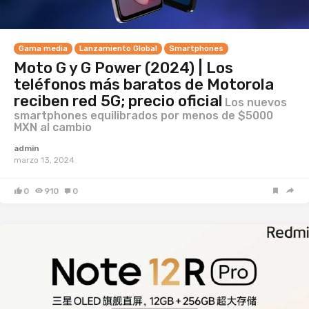
Gama media
Lanzamiento Global
Smartphones
Moto G y G Power (2024) | Los
teléfonos más baratos de Motorola
reciben red 5G; precio oficial
Los nuevos
smartphones equilibrados por menos de $5000
MXN al cambio
admin
marzo 13, 2024
0
910
0