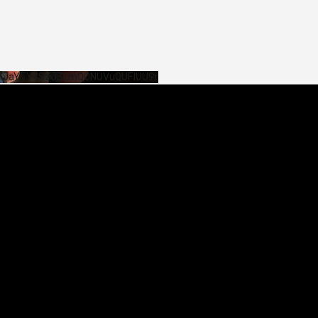
SHJaYTY4SzJ3LmQ0NUVuQUFlUU9r