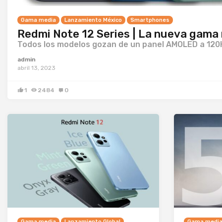
Gama media
Lanzamiento México
Smartphones
Redmi Note 12 Series | La nueva gama m
Todos los modelos gozan de un panel AMOLED a 120
admin
abril 13, 2023
1
2484
0
Gama media
Lanzamiento Global
Gama medi