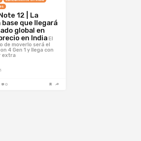
es
Note 12 | La
 base que llegará
ado global en
precio en India
El
 de moverlo será el
n 4 Gen 1 y llega con
 extra
3
0