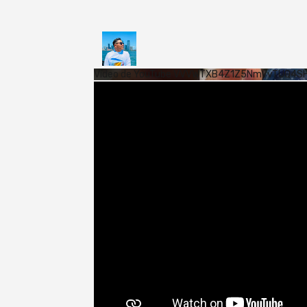
Vídeo de YouTube VVVWTXB4Z1Z5NmVvTUQ4