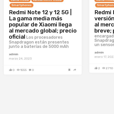
Smartphones
Smartphon
Redmi Note 12 y 12 5G |
Redmi 
La gama media más
versión
popular de Xiaomi llega
al merc
al mercado global; precio
breve; 
oficial
encargado
Los procesadores
Snapdrago
Snapdragon están presentes
un sensor
junto a baterías de 5000 mAh
admin
admin
enero 17, 202
marzo 24, 2023
2
2710
0
1555
0