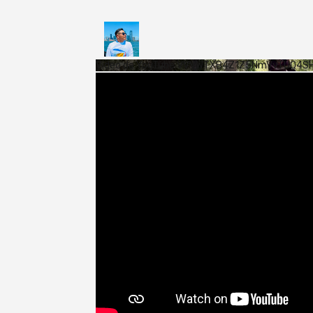
Vídeo de YouTube VVVWTXB4Z1Z5NmVvTUQ4