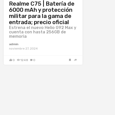
Realme C75 | Batería de
6000 mAh y protección
militar para la gama de
entrada; precio oficial
Estrena el nuevo Helio G92 Max y
cuenta con hasta 256GB de
memoria
admin
noviembre 27, 2024
0
1248
0