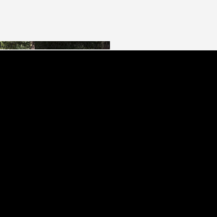
SHJaYTY4SzJ3LkxyRXNwNHNfamtn