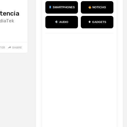
SMARTPHONES
NOTICIAS
stencia
diaTek
AUDIO
GADGETS
TER
SHARE