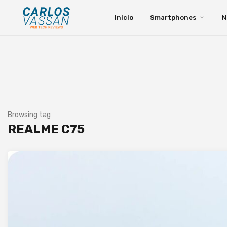
Inicio
Smartphones
N
Browsing tag
REALME C75