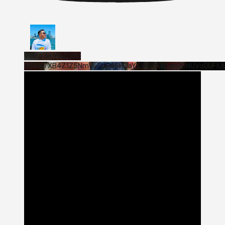
Vídeo de YouTube
VVVWTXB4Z1Z5NmVvTUQ4SHJaYTY4SzJ3LmQ0NUVuQUFlU