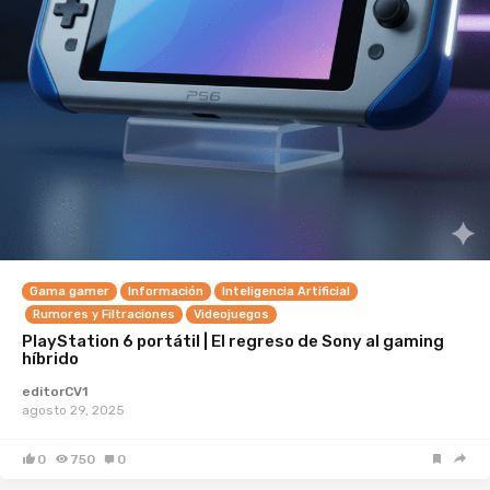
Gama gamer
Información
Inteligencia Artificial
Rumores y Filtraciones
Videojuegos
PlayStation 6 portátil | El regreso de Sony al gaming
híbrido
editorCV1
agosto 29, 2025
0
750
0