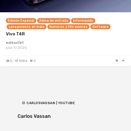
Edición Especial
Gama de entrada
Información
Lanzamiento en India
Rumores y Filtraciones
Software
Vivo T4R
editorCV1
julio 17, 2025
0
1084
0
CARLOSVASSAN | YOUTUBE
Carlos Vassan