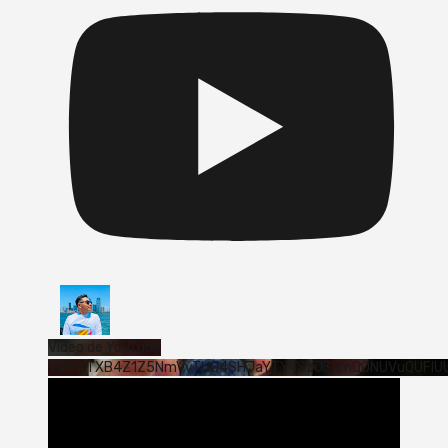
Vídeo de YouTube
VVVWTXB4Z1Z5NmVvTUQ4SHJaYTY4SzJ3LmQ0NUVuQUFlU