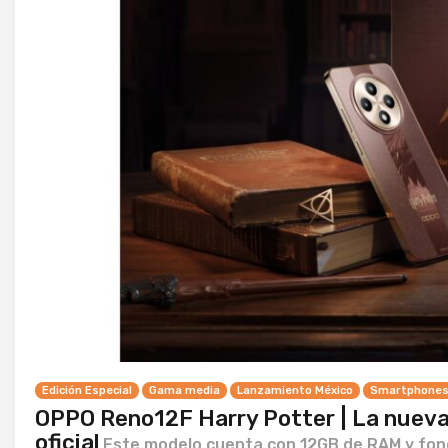
Edición Especial
Gama media
Lanzamiento México
Smartphone
OPPO Reno12F Harry Potter | La nueva 
oficial
Este modelo cuenta con 12GB de RAM y fond