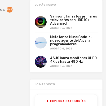
LO MÁS NUEVO
nes
569
Samsung lanza los primeros
televisores con HDR10+
Advanced
AGOSTO 6, 2026
Meta lanza Muse Code, su
nuevo agente de IA para
programadores
AGOSTO 6, 2026
ASUS lanza monitores OLED
4K de hasta 480 Hz
AGOSTO 6, 2026
LO MÁS VISTO
EXPLORA CATEGORÍAS