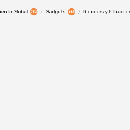
ento Global
Gadgets
Rumores y Filtracio
752
683