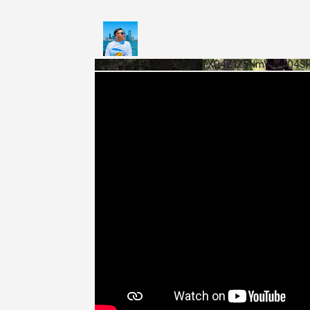
Vídeo de YouTube VVVWTXB4Z1Z5NmVvTUQ4