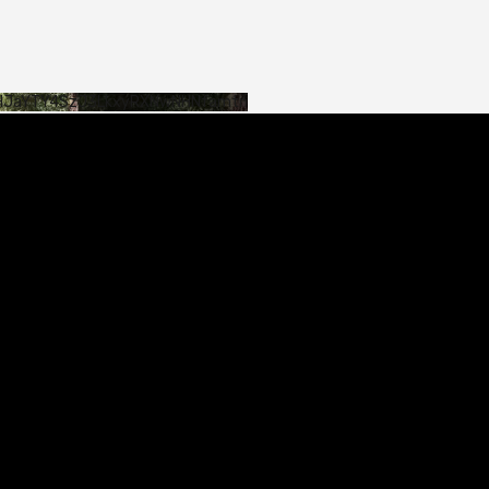
SHJaYTY4SzJ3LkxyRXNwNHNfamtn