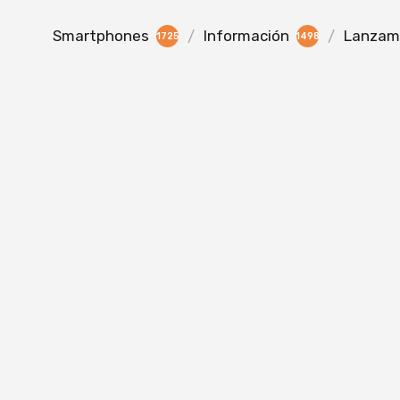
Smartphones
Información
Lanzami
1725
1498