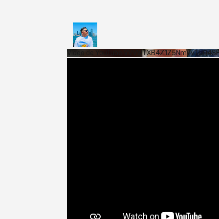
Vídeo de YouTube VVVWTXB4Z1Z5NmVvTUQ4