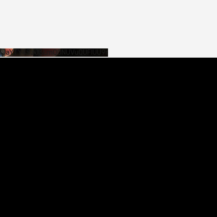
SHJaYTY4SzJ3LmQ0NUVuQUFlUU9r