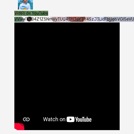
Vídeo de YouTube
VVVWTXB4Z1Z5NmVvTUQ4SHJaYTY4SzJ3LldFbUd6VGI5eV