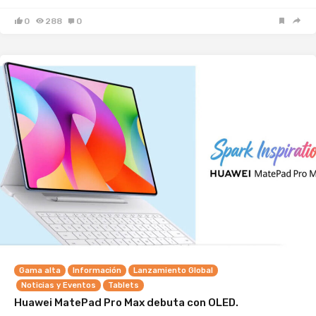
0
288
0
Gama alta
Información
Lanzamiento Global
Noticias y Eventos
Tablets
Huawei MatePad Pro Max debuta con OLED.