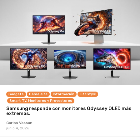
Gadgets
Gama alta
Información
LifeStyle
Smart TV, Monitores y Proyectores
Samsung responde con monitores Odyssey OLED más
extremos.
Carlos Vassan
junio 4, 2026