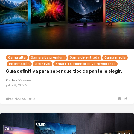
Gama alta
Gama alta premium
Gama de entrada
Gama media
Información
LifeStyle
Smart TV, Monitores y Proyectores
Guía definitiva para saber que tipo de pantalla elegir.
Carlos Vassan
julio 8, 2026
0
230
0