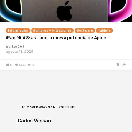
Información
Rumores y Filtraciones
Software
Tablets
iPad Mini 8: así luce la nueva potencia de Apple
editorCV1
agosto 18, 2025
0
655
0
CARLOSVASSAN | YOUTUBE
Carlos Vassan