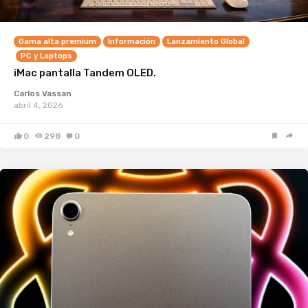
Gama alta premium
Información
Lanzamiento Global
PC y Laptops
iMac pantalla Tandem OLED.
Carlos Vassan
abril 4, 2026
0
298
0