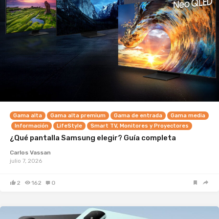
Gama alta
Gama alta premium
Gama de entrada
Gama media
Información
LifeStyle
Smart TV, Monitores y Proyectores
¿Qué pantalla Samsung elegir? Guía completa
Carlos Vassan
julio 7, 2026
2
162
0