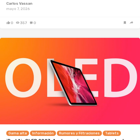
Carlos Vassan
mayo 7, 2026
0
357
0
Gama alta
Información
Rumores y Filtraciones
Tablets