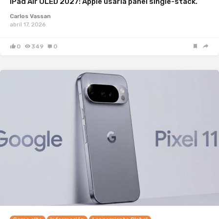
iPad Air OLED 2027: Apple usaría panel single-stack.
Carlos Vassan
abril 17, 2026
0
349
0