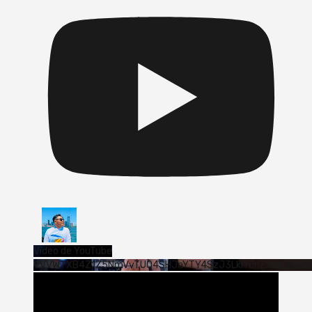
Vídeo de YouTube
VVVWTXB4Z1Z5NmVvTUQ4SHJaYTY4SzJ3LklYcnZxUjExS0s