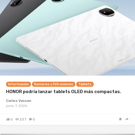
Información
Rumores y Filtraciones
Tablets
HONOR podría lanzar tablets OLED más compactas.
Carlos Vassan
junio 7, 2026
0
237
0