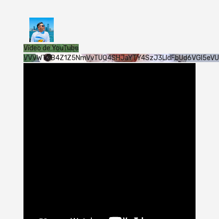
Vídeo de YouTube
VVVWTXB4Z1Z5NmVvTUQ4SHJaYTY4SzJ3LldFbUd6VGI5eV