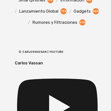
Smartphones
Información
1727
1501
Lanzamiento Global
Gadgets
754
684
Rumores y Filtraciones
570
CARLOSVASSAN | YOUTUBE
Carlos Vassan