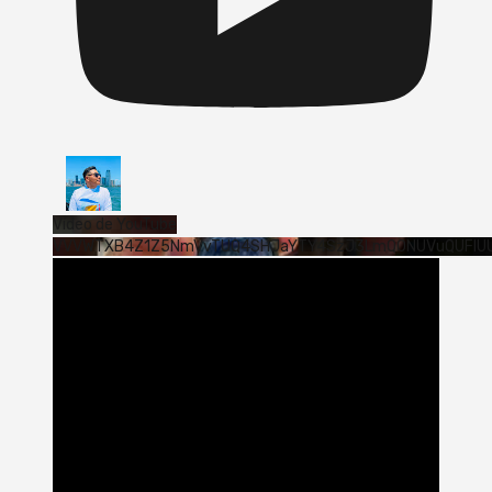
Vídeo de YouTube
VVVWTXB4Z1Z5NmVvTUQ4SHJaYTY4SzJ3LmQ0NUVuQUFlU