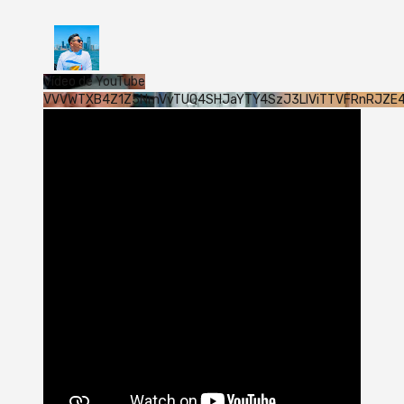
Vídeo de YouTube
VVVWTXB4Z1Z5NmVvTUQ4SHJaYTY4SzJ3LlViTTVFRnRJZE