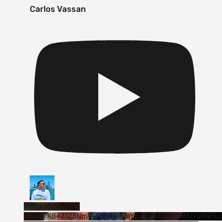
Carlos Vassan
Vídeo de YouTube
VVVWTXB4Z1Z5NmVvTUQ4SHJaYTY4SzJ3LmQ0NUVuQUFlU