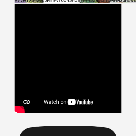
VVVWTXB4Z1Z5NmVvTUQ4SHJaYTY4SzJ3LmtzRHM2dHEw