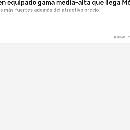
 bien equipado gama media-alta que llega M
s más fuertes además del atractivo precio
READ LA