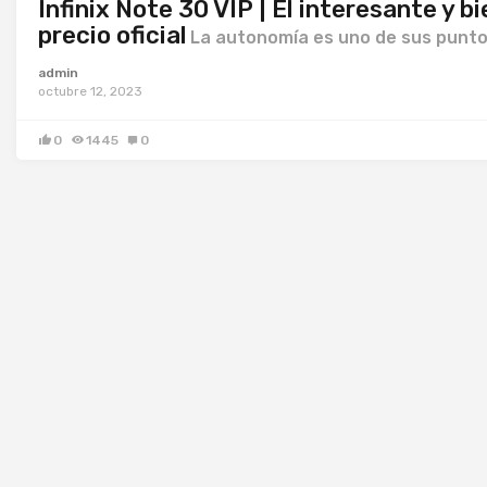
Infinix Note 30 VIP | El interesante y
precio oficial
La autonomía es uno de sus punto
admin
octubre 12, 2023
0
1445
0