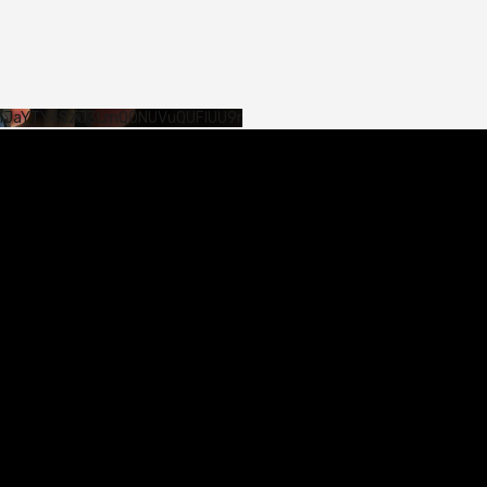
SHJaYTY4SzJ3LmQ0NUVuQUFlUU9r