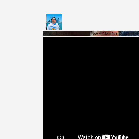
Vídeo de YouTube VVVWTXB4Z1Z5NmVvTUQ4