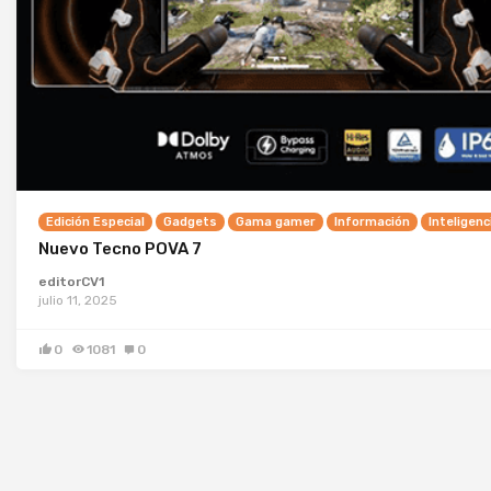
Edición Especial
Gadgets
Gama gamer
Información
Inteligenci
Nuevo Tecno POVA 7
editorCV1
julio 11, 2025
0
1081
0