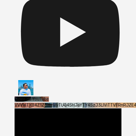
Vídeo de YouTube
VVVWTXB4Z1Z5NmVvTUQ4SHJaYTY4SzJ3LlViTTVFRnRJZE