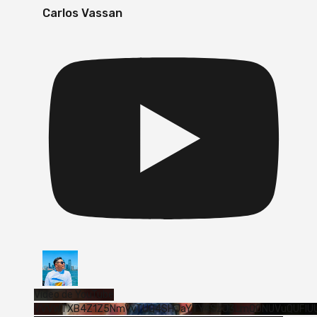
Carlos Vassan
Vídeo de YouTube
VVVWTXB4Z1Z5NmVvTUQ4SHJaYTY4SzJ3LmQ0NUVuQUFlU