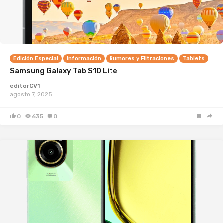
Edición Especial
Información
Rumores y Filtraciones
Tablets
Samsung Galaxy Tab S10 Lite
editorCV1
agosto 7, 2025
0
635
0