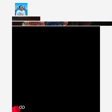
Vídeo de YouTube
VVVWTXB4Z1Z5NmVvTUQ4SHJaYTY4SzJ3LmQ0NUVuQUFlU