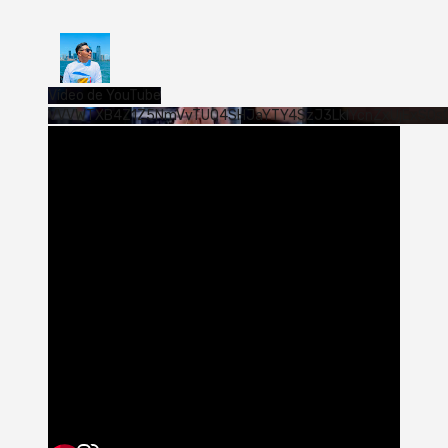
Vídeo de YouTube
VVVWTXB4Z1Z5NmVvTUQ4SHJaYTY4SzJ3LklYcnZxUjExS0s