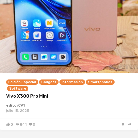
Edición Especial
Gadgets
Información
Smartphones
Software
Vivo X300 Pro Mini
editorCV1
julio 15, 2025
0
841
0